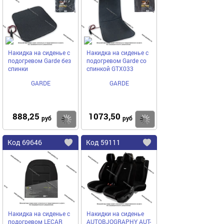
избранное
избранное
Накидка на сиденье с
Накидка на сиденье с
подогревом Garde без
подогревом Garde со
спинки
спинкой GTX033
GARDE
GARDE
888,25
1073,50
Купить
руб
руб
Код
69646
Код
59111
Добавить
в
в
избранное
избранное
Накидка на сиденье с
Накидки на сиденье
подогревом LECAR
AUTOBJOGRAPHY AUT-