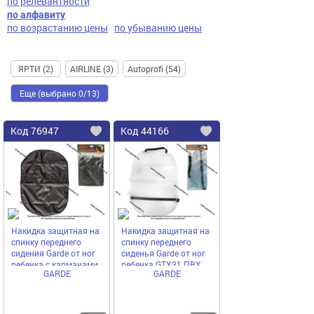
по релевантности
по алфавиту
по возрастанию цены
по убыванию цены
ЯРТИ (2)
AIRLINE (3)
Autoprofi (54)
Еще (выбрано 0/13)
Код
76947
Код
44166
Добавить
в
в
избранное
избранное
Накидка защитная на
Накидка защитная на
спинку переднего
спинку переднего
сидения Garde от ног
сиденья Garde от ног
ребенка с карманами
ребенка GTX31 ПВХ
GARDE
GARDE
GTX030 ткань