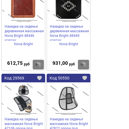
избранное
избранное
Накидка на сиденье
Накидка на сиденье
деревянная массажная
деревянная массажная
Nova Bright 48446
Nova Bright 48449
коврик
коврик
Nova Bright
Nova Bright
612,75
931,00
Купить
руб
руб
Код
29569
Код
50550
Добавить
в
в
избранное
избранное
Накидка на сиденье
Накидка на сиденье
массажная Nova Bright
массажная Nova Bright
47106 опора под
47822 опора под