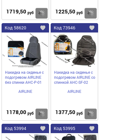
1719,50
1225,50
Купить
руб
руб
Код
58620
Код
73946
Добавить
в
в
избранное
избранное
Накидка на сиденье с
Накидка на сиденье с
подогревом AIRLINE
подогревом AIRLINE со
без спинки AHC-P-01
спинкой AHC-SF-02
AIRLINE
AIRLINE
1178,00
1377,50
Купить
руб
руб
Код
53994
Код
53995
Добавить
в
в