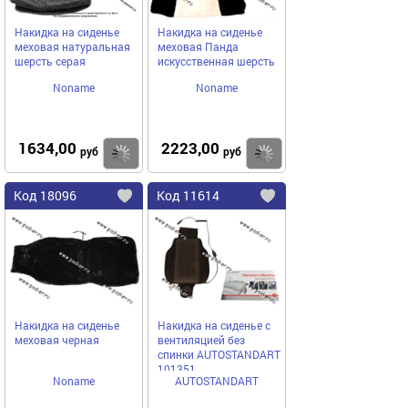
Накидка на сиденье
Накидка на сиденье
меховая натуральная
меховая Панда
шерсть серая
искусственная шерсть
Noname
Noname
1634,00
2223,00
Купить
руб
руб
Код
18096
Код
11614
Добавить
в
в
избранное
избранное
Накидка на сиденье
Накидка на сиденье с
меховая черная
вентиляцией без
спинки AUTOSTANDART
101351
Noname
AUTOSTANDART