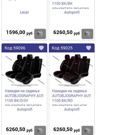
1100 BK/BK
алькантара эко-кожа
Lecar
Autoprofi
черный
1596,00
6260,50
Купить
руб
руб
Код
59096
Код
59025
Добавить
в
в
избранное
избранное
Накидки на сиденье
Накидки на сиденье
AUTOBJOGRAPHY AUT-
AUTOBJOGRAPHY AUT-
1100 BK/D.GY
1100 BK/RD
алькантара эко-кожа
алькантара эко-кож
Autoprofi
Autoprofi
черный/серый
черный/красный
6260,50
6260,50
Купить
руб
руб