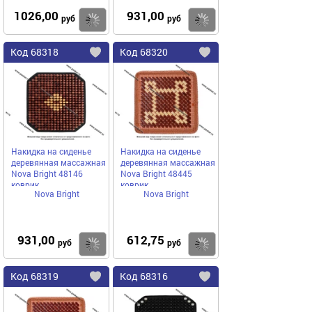
1026,00
931,00
Купить
руб
руб
Код
68318
Код
68320
Добавить
в
в
избранное
избранное
Накидка на сиденье
Накидка на сиденье
деревянная массажная
деревянная массажная
Nova Bright 48146
Nova Bright 48445
коврик
коврик
Nova Bright
Nova Bright
931,00
612,75
Купить
руб
руб
Код
68319
Код
68316
Добавить
в
в