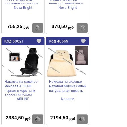
поясницу сетчатая с
поясницу сетчатая с
Nova Bright
Nova Bright
деревянным
массажером чёрная
массажером
755,25
370,50
Купить
руб
руб
Код
58621
Код
48569
Добавить
в
в
избранное
избранное
Накидка на сиденье
Накидка на сиденье
меховая AIRLINE
меховая Мишка белый
черная с коротким
натуральная шерсть
ворсом AFC-A-04
AIRLINE
Noname
2384,50
2194,50
Купить
руб
руб