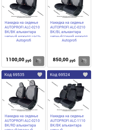
Накидка на сиденье
Накидка на сиденье
AUTOPROFI ALC-0210
AUTOPROFI ALC-0210
BK/BK алькантара
BK/BL алькантара
черный нижняя часть
черный/синий нижняя
Autoprofi
Autoprofi
часть
1100,00
850,00
Купить
руб
руб
Код
69535
Код
69524
Добавить
в
в
избранное
избранное
Накидка на сиденье
Накидка на сиденье
AUTOPROFI ALC-0210
AUTOPROFI ALC-1110
BK/RD алькантара
BK/BK алькантара
черный/красный
черный