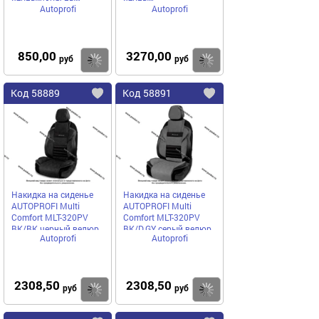
Autoprofi
Autoprofi
нижняя часть
850,00
3270,00
Купить
руб
руб
Код
58889
Код
58891
Добавить
в
в
избранное
избранное
Накидка на сиденье
Накидка на сиденье
AUTOPROFI Multi
AUTOPROFI Multi
Comfort MLT-320PV
Comfort MLT-320PV
BK/BK черный велюр
BK/D.GY серый велюр
Autoprofi
Autoprofi
2308,50
2308,50
Купить
руб
руб