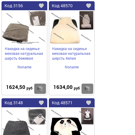
Код
3156
Код
48570
Добавить
в
в
избранное
избранное
Накидка на сиденье
Накидка на сиденье
меховая натуральная
меховая натуральная
шерсть бежевая
шерсть белая
Noname
Noname
1624,50
1634,00
Купить
руб
руб
Код
3148
Код
48571
Добавить
в
в
избранное
избранное