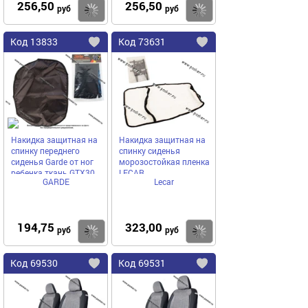
256,50
256,50
Купить
руб
руб
Код
13833
Код
73631
Добавить
в
в
избранное
избранное
Накидка защитная на
Накидка защитная на
спинку переднего
спинку сиденья
сиденья Garde от ног
морозостойкая пленка
ребенка ткань GTX30
LECAR
GARDE
Lecar
194,75
323,00
Купить
руб
руб
Код
69530
Код
69531
Добавить
в
в
избранное
избранное