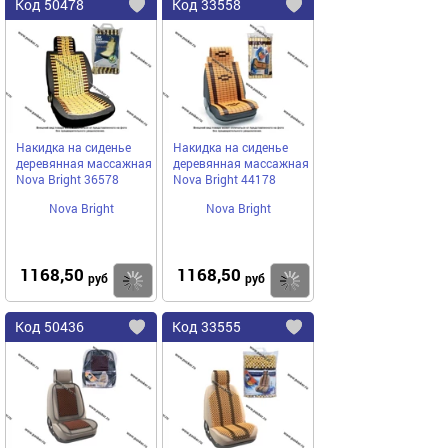
Код
50478
Код
33558
Добавить
в
в
избранное
избранное
Накидка на сиденье
Накидка на сиденье
деревянная массажная
деревянная массажная
Nova Bright 36578
Nova Bright 44178
Nova Bright
Nova Bright
1168,50
1168,50
Купить
руб
руб
Код
50436
Код
33555
Добавить
в
в
избранное
избранное