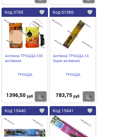
Код
3765
Код
61586
Добавить
в
в
избранное
избранное
Антенна ТРИАДА-100
Антенна ТРИАДА-14
активная
Super активная
ТРИАДА
ТРИАДА
1396,50
783,75
Купить
руб
руб
Код
15440
Код
15441
Добавить
в
в
избранное
избранное