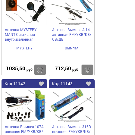
избранное
избранное
Антенна MYSTERY
Антенна Вымпел А-14
MANT-3 активная
активная FM/УКВ/КВ/
внутрисалонная
СВ/ДВ
MYSTERY
Вымпел
1035,50
712,50
Купить
руб
руб
Код
11142
Код
11143
Добавить
в
в
избранное
избранное
Антенна Вымпел 107А
Антенна Вымпел 316D
внешняя FM/УКВ/КВ/
внешняя FM/УКВ/КВ/