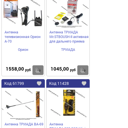
избранное
избранное
Антенна
Антенна ТРИАДА
телевизионная Орион
Mr.STBOUSH-II активная
А-70
для дальнего приема
Орион
ТРИАДА
1558,00
1045,00
Купить
руб
руб
Код
61799
Код
11428
Добавить
в
в
избранное
избранное
Антенна ТРИАДА ВА-69
Антенна