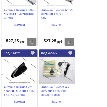
Антенна Вымпел 606-5
Антенна Вымпел 606-6
внешняя FM/УКВ/КВ/
внешняя FM/УКВ/КВ/
СВ/ДВ
СВ/ДВ
Вымпел
Вымпел
527,25
527,25
Купить
руб
руб
Код
51422
Код
42992
Добавить
в
в
избранное
избранное
Антенна Вымпел 721F
Антенна Вымпел А-25
плавник внешняя FM/
активная FM/УКВ
УКВ/КВ/СВ/ДВ
аналог Bosch
Вымпел
Вымпел