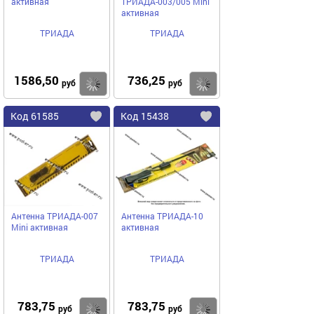
активная
ТРИАДА-003/005 Mini
активная
ТРИАДА
ТРИАДА
1586,50
736,25
Купить
руб
руб
Код
61585
Код
15438
Добавить
в
в
избранное
избранное
Антенна ТРИАДА-007
Антенна ТРИАДА-10
Mini активная
активная
ТРИАДА
ТРИАДА
783,75
783,75
Купить
руб
руб