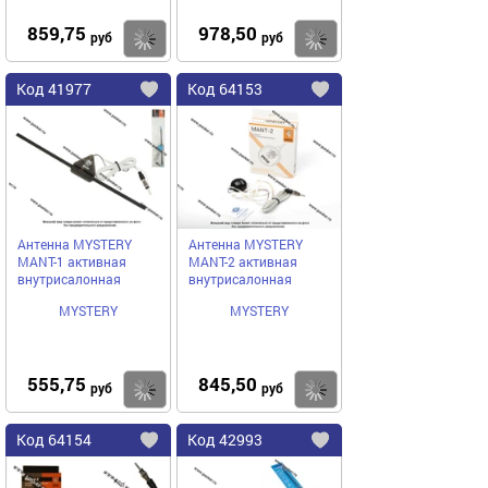
859,75
978,50
Купить
руб
руб
Код
41977
Код
64153
Добавить
в
в
избранное
избранное
Антенна MYSTERY
Антенна MYSTERY
MANT-1 активная
MANT-2 активная
внутрисалонная
внутрисалонная
MYSTERY
MYSTERY
555,75
845,50
Купить
руб
руб
Код
64154
Код
42993
Добавить
в
в