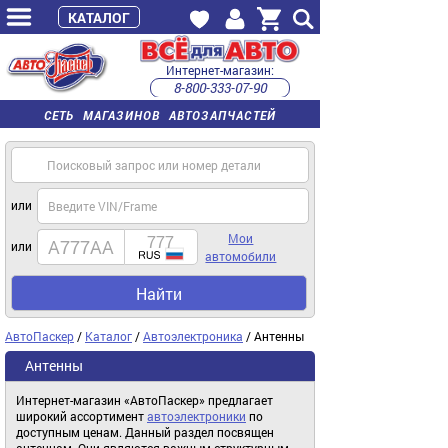
КАТАЛОГ
Интернет-магазин:
8-800-333-07-90
часы работы с 9:00 до 22:00 (пн-пт)
СЕТЬ МАГАЗИНОВ АВТОЗАПЧАСТЕЙ
или
Мои
или
автомобили
Найти
АвтоПаскер
/
Каталог
/
Автоэлектроника
/ Антенны
Антенны
Интернет-магазин «АвтоПаскер» предлагает
широкий ассортимент
автоэлектроники
по
доступным ценам. Данный раздел посвящен
антеннам. Они являются важным структурным