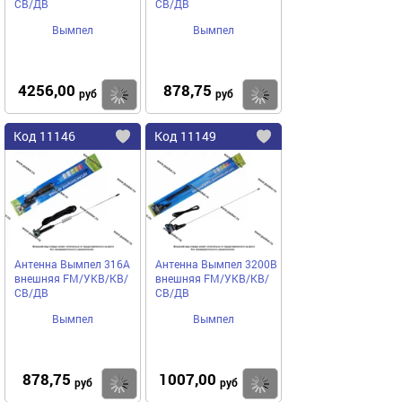
СВ/ДВ
СВ/ДВ
Вымпел
Вымпел
4256,00
878,75
Купить
руб
руб
Код
11146
Код
11149
Добавить
в
в
избранное
избранное
Антенна Вымпел 316А
Антенна Вымпел 3200B
внешняя FM/УКВ/КВ/
внешняя FM/УКВ/КВ/
СВ/ДВ
СВ/ДВ
Вымпел
Вымпел
878,75
1007,00
Купить
руб
руб