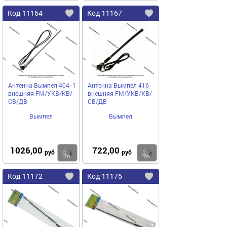
Код
11164
Код
11167
Добавить
в
в
избранное
избранное
Антенна Вымпел 404 -1
Антенна Вымпел 416
внешняя FM/УКВ/КВ/
внешняя FM/УКВ/КВ/
СВ/ДВ
СВ/ДВ
Вымпел
Вымпел
1026,00
722,00
Купить
руб
руб
Код
11172
Код
11175
Добавить
в
в
избранное
избранное