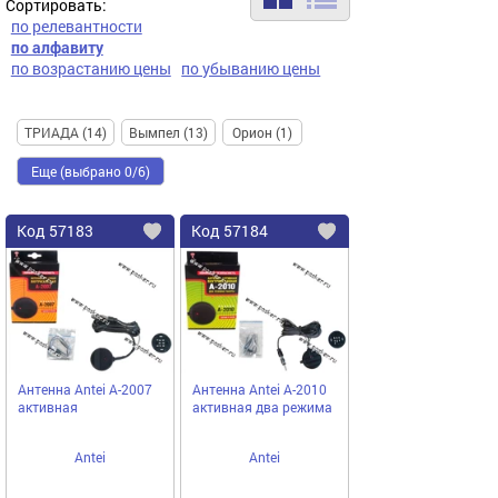
Сортировать:
по релевантности
по алфавиту
по возрастанию цены
по убыванию цены
ТРИАДА (14)
Вымпел (13)
Орион (1)
Еще (выбрано 0/6)
Код
57183
Код
57184
Добавить
в
в
избранное
избранное
Антенна Antei А-2007
Антенна Antei А-2010
активная
активная два режима
Antei
Antei