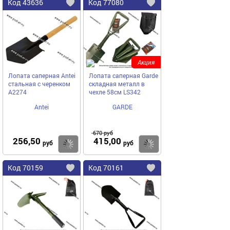
Код
43636
Код
77080
Добавить
в
в
избранное
избранное
Акция
Лопата саперная Antei
Лопата саперная Garde
стальная с черенком
складная металл в
A2274
чехле 58см LS342
Antei
GARDE
670
руб
256,50
415,00
Купить
руб
руб
Код
70159
Код
70161
Добавить
в
в
избранное
избранное