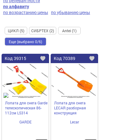
по релевантности
по алфавиту
по возрастанию цены
по убыванию цены
ЦИКЛ (5)
СИБРТЕХ (2)
Antei (1)
Еще (выбрано 0/6)
Код
39315
Код
70389
Добавить
в
в
избранное
избранное
Лопата для снега Garde
Лопата для снега
телескопическая 86-
LECAR разборная
112см LS314
конструкция
GARDE
Lecar