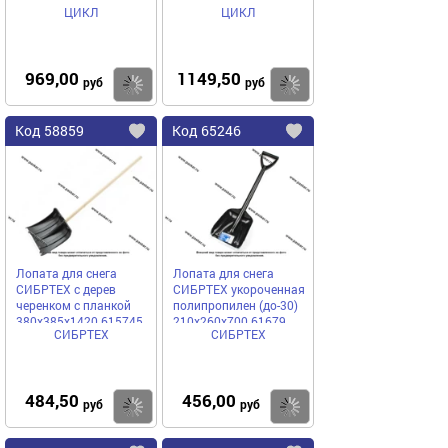
ЦИКЛ
ЦИКЛ
969,00
1149,50
Купить
руб
руб
Код
58859
Код
65246
Добавить
в
в
избранное
избранное
Лопата для снега
Лопата для снега
СИБРТЕХ с дерев
СИБРТЕХ укороченная
черенком с планкой
полипропилен (до-30)
380х385х1420 615745
210х260х700 61679
СИБРТЕХ
СИБРТЕХ
484,50
456,00
Купить
руб
руб