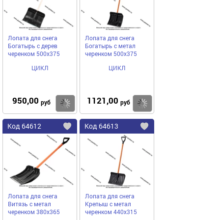
Лопата для снега
Лопата для снега
Богатырь с дерев
Богатырь с метал
черенком 500х375
черенком 500х375
ЦИКЛ
ЦИКЛ
950,00
1121,00
Купить
руб
руб
Код
64612
Код
64613
Добавить
в
в
избранное
избранное
Лопата для снега
Лопата для снега
Витязь с метал
Крепыш с метал
черенком 380х365
черенком 440х315