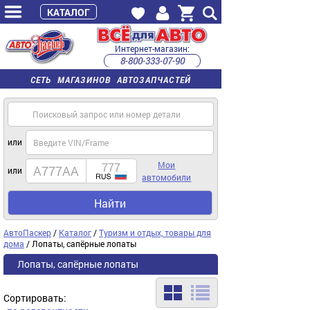
КАТАЛОГ
Интернет-магазин:
8-800-333-07-90
часы работы с 9:00 до 22:00 (пн-пт)
СЕТЬ МАГАЗИНОВ АВТОЗАПЧАСТЕЙ
или
Мои
или
автомобили
Найти
АвтоПаскер
/
Каталог
/
Туризм и отдых, товары для
дома
/ Лопаты, сапёрные лопаты
Лопаты, сапёрные лопаты
Сортировать: