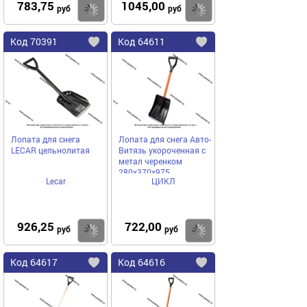
783,75
1045,00
Купить
руб
руб
Код
70391
Код
64611
Добавить
в
в
избранное
избранное
Лопата для снега
Лопата для снега Авто-
LECAR цельнолитая
Витязь укороченная с
метал черенком
280х370х975
Lecar
ЦИКЛ
926,25
722,00
Купить
руб
руб
Код
64617
Код
64616
Добавить
в
в
избранное
избранное