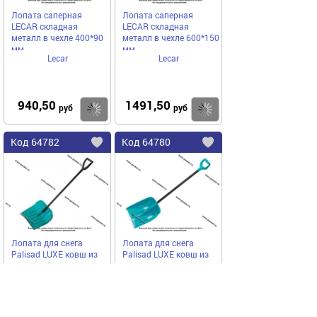
Лопата саперная
Лопата саперная
LECAR складная
LECAR складная
металл в чехле 400*90
металл в чехле 600*150
мм
мм.
Lecar
Lecar
940,50
1491,50
Купить
руб
руб
Код
64782
Код
64780
Добавить
в
в
избранное
избранное
Лопата для снега
Лопата для снега
Palisad LUXE ковш из
Palisad LUXE ковш из
поликарбоната с алюм
полипропилена с алюм
черенком (до-60)
черенком (до-35)
PALISAD
PALISAD
340х385х1340 61691
365х450х1355 61677