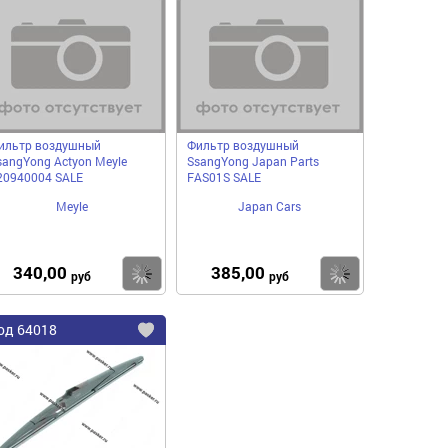
в
в
нное
избранное
избранное
ильтр воздушный
Фильтр воздушный
sangYong Actyon Meyle
SsangYong Japan Parts
20940004 SALE
FAS01S SALE
Meyle
Japan Cars
340,00
385,00
пить
Купить
Купить
руб
руб
од
64018
бавить
Добавить
в
нное
избранное