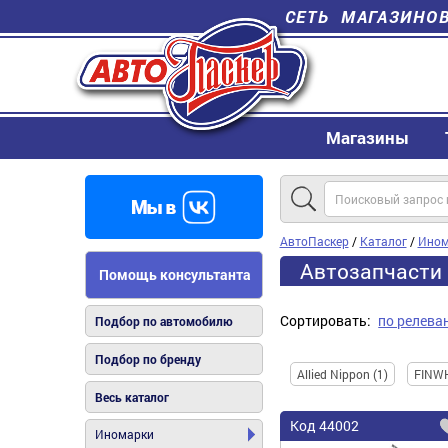
СЕТЬ МАГАЗИНО
Магазины
АвтоПаскер
/
Каталог
/
Ином
Автозапчасти
Помощь консультанта
Сортировать:
по релева
Подбор по автомобилю
Подбор по бренду
Allied Nippon (1)
FINWH
Весь каталог
Код
44002
Иномарки