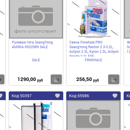
в
в
в
избранное
избранное
избра
Рулевая тяга SsangYong
Свеча Finwhale PRO
Ф
AMIWA 0932989 SALE
SsangYong Rexton 2.3-3.2L,
S
Actyon 2.3L, Kyron 2.3L, Actyon
1
Sports 2.3L FS6
SALE
FINWHALE
1290,00
256,50
Купить
Купить
Ку
руб
руб
Код
50397
Код
65986
К
Добавить
Добавить
До
в
в
в
избранное
избранное
избра