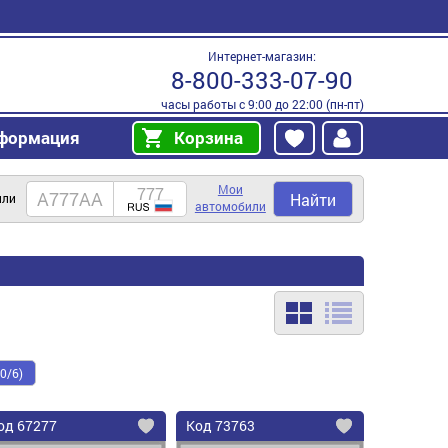
Интернет-магазин:
8-800-333-07-90
часы работы с 9:00 до 22:00 (пн-пт)
формация
Корзина
Мои
Найти
или
автомобили
0/6)
од
67277
Код
73763
бавить
Добавить
Добавить