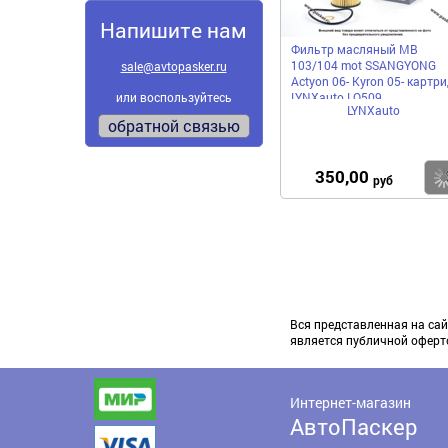
Напишите нам
Фильтр масляный MB
103/104 mot SSANGYONG
sale@avtopasker.ru
Actyon 06- Kyron 05- картр
LYNXauto LO509
или воспользуйтесь
LYNXauto
обратной связью
350,00
руб
Вся представленная на сай
является публичной оферт
Интернет-магазин
АвтоПаскер