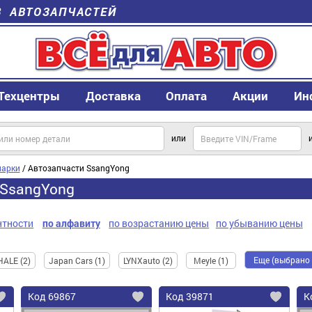
В АВТОЗАПЧАСТЕЙ
Техцентры
Доставка
Оплата
Акции
Ин
или
арки
/ Автозапчасти SsangYong
 SsangYong
нтности
по алфавиту
по возрастанию цены
по убыванию цены
Еще (выбрано 
ALE (2)
Japan Cars (1)
LYNXauto (2)
Meyle (1)
Код
69867
Код
39871
К
Добавить
Добавить
До