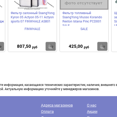
Фильтр салонный SsangYong
Фильтр топливный
Щ
Kyron 05 Actyon 05-11 Actyon
SsangYong Musso Korando
з
идж
sports 07 FINWHALE AS801
Rexton Istana Pmc PCD001
S
SALE
L
FINWHALE
SALE
807,50
425,00
Купить
Купить
Ку
руб
руб
те информация, касающаяся технических характеристик, наличия, внешнего 
ой. Актуальную информацию уточняйте у менеджеров магазинов.
Доставка транспортными компаниями
Адреса магазинов
О нас
Оплата
Акции