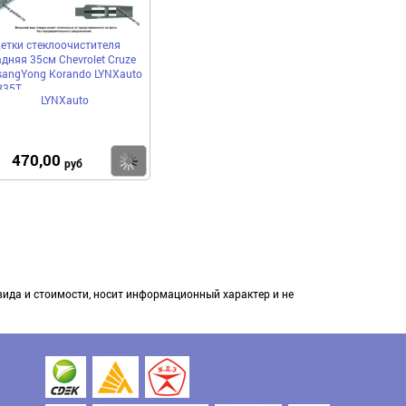
етки стеклоочистителя
адняя 35см Chevrolet Cruze
sangYong Korando LYNXauto
R35T
LYNXauto
470,00
пить
Купить
руб
вида и стоимости, носит информационный характер и не