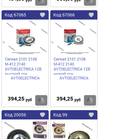
Купить
Код
67065
Код
67066
Добавить
в
в
избранное
избранное
Сигнал 2101 2108
Сигнал 2101 2108
М-412 2140
М-412 2140
AVTOELECTRICA 12В
AVTOELECTRICA 12В
высокий тон
низкий тон
AVTOELECTRICA
AVTOELECTRICA
394,25
394,25
Купить
руб
руб
Код
20056
Код
99
Добавить
в
в
избранное
избранное