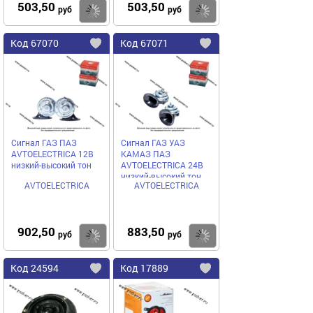
503,50
503,50
Купить
руб
руб
Код
67070
Код
67071
Добавить
в
в
избранное
избранное
Сигнал ГАЗ ПАЗ
Сигнал ГАЗ УАЗ
AVTOELECTRICA 12В
КАМАЗ ПАЗ
низкий-высокий тон
AVTOELECTRICA 24В
низкий-высокий тон
AVTOELECTRICA
AVTOELECTRICA
902,50
883,50
Купить
руб
руб
Код
24594
Код
17889
Добавить
в
в
избранное
избранное