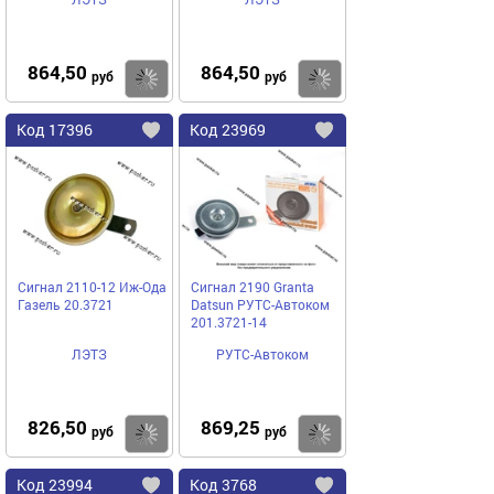
864,50
864,50
Купить
руб
руб
Код
17396
Код
23969
Добавить
в
в
избранное
избранное
Сигнал 2110-12 Иж-Ода
Сигнал 2190 Granta
Газель 20.3721
Datsun РУТС-Автоком
201.3721-14
ЛЭТЗ
РУТС-Автоком
826,50
869,25
Купить
руб
руб
Код
23994
Код
3768
Добавить