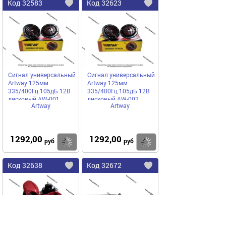
Код
32583
Код
32623
Добавить
в
в
избранное
избранное
Сигнал универсальный
Сигнал универсальный
Artway 125мм
Artway 125мм
335/400Гц 105дБ 12В
335/400Гц 105дБ 12В
дисковый AW-001
дисковый AW-002
Artway
Artway
1292,00
1292,00
Купить
руб
руб
Код
32638
Код
32672
Добавить
в
в
избранное
избранное