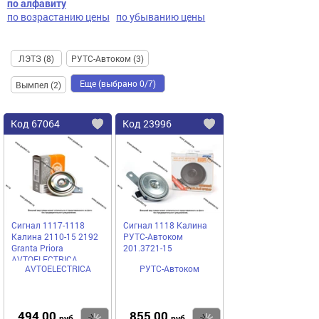
по алфавиту
по возрастанию цены
по убыванию цены
ЛЭТЗ (8)
РУТС-Автоком (3)
Еще (выбрано 0/7)
Вымпел (2)
Код
67064
Код
23996
Добавить
в
в
избранное
избранное
Сигнал 1117-1118
Сигнал 1118 Калина
Калина 2110-15 2192
РУТС-Автоком
Granta Priora
201.3721-15
AVTOELECTRICA
AVTOELECTRICA
РУТС-Автоком
высокий тон
494,00
855,00
руб
руб