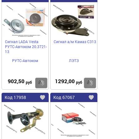
в
в
избранное
избранное
Сигнал LADA Vesta
Сигнал а/м Камаз С313
РУТС-Автоком 20.3721-
13
РУТС-Автоком
ЛЭТЗ
902,50
1292,00
Купить
руб
руб
Код
17958
Код
67067
Добавить
в
в
избранное
избранное