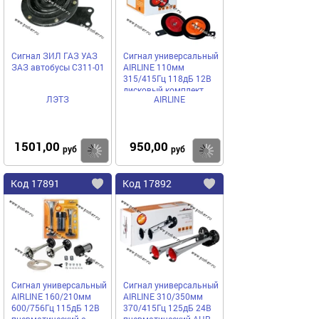
Сигнал ЗИЛ ГАЗ УАЗ
Сигнал универсальный
ЗАЗ автобусы С311-01
AIRLINE 110мм
315/415Гц 118дБ 12В
дисковый комплект
ЛЭТЗ
AIRLINE
AHR-12D-01
1501,00
950,00
Купить
руб
руб
Код
17891
Код
17892
Добавить
в
в
избранное
избранное
Сигнал универсальный
Сигнал универсальный
AIRLINE 160/210мм
AIRLINE 310/350мм
600/756Гц 115дБ 12В
370/415Гц 125дБ 24В
пневматический с
пневматический AHR-