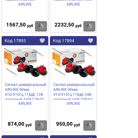
AIRLINE
AIRLINE
компрессором AHR-
24P-05
12C-04
1567,50
2232,50
Купить
руб
руб
Код
17893
Код
17894
Добавить
в
в
избранное
избранное
Сигнал универсальный
Сигнал универсальный
AIRLINE 90мм
AIRLINE 90мм
410/510Гц 118дБ 12В
410/510Гц 118дБ 24В
рупорный AHR-12R-02
рупорный AHR-24R-03
AIRLINE
AIRLINE
874,00
950,00
Купить
руб
руб