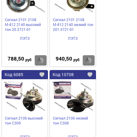
Сигнал 2101 2108
Сигнал 2101 2108
М-412 2140 высокий
М-412 2140 низкий тон
тон 20.3721-01
201.3721-01
ЛЭТЗ
ЛЭТЗ
788,50
940,50
Купить
руб
руб
Код
6085
Код
10708
Добавить
в
в
избранное
избранное
Сигнал 2106 высокий
Сигнал 2106 низкий
тон С309
тон С308
ЛЭТЗ
ЛЭТЗ