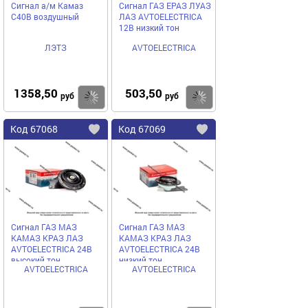
Сигнал а/м Камаз
Сигнал ГАЗ ЕРАЗ ЛУАЗ
С40В воздушный
ЛАЗ AVTOELECTRICA
12В низкий тон
ЛЭТЗ
AVTOELECTRICA
1358,50
503,50
Купить
руб
руб
Код
67068
Код
67069
Добавить
в
в
избранное
избранное
Сигнал ГАЗ МАЗ
Сигнал ГАЗ МАЗ
КАМАЗ КРАЗ ЛАЗ
КАМАЗ КРАЗ ЛАЗ
AVTOELECTRICA 24В
AVTOELECTRICA 24В
высокий тон
низкий тон
AVTOELECTRICA
AVTOELECTRICA