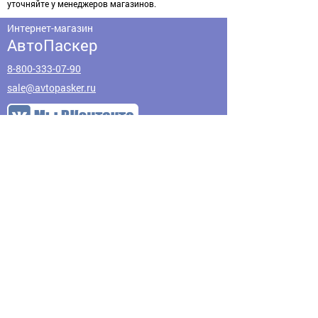
уточняйте у менеджеров магазинов.
Интернет-магазин
АвтоПаскер
8-800-333-07-90
sale@avtopasker.ru
Адреса магазинов
О нас
Оплата
Акции
Доставка
Промокоды
Вакансии
Обратная связь
Контакты
Возврат товара
Предложения по
Политика
улучшению сайта
конфиденциальности