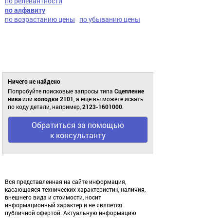
по релевантности
по алфавиту
по возрастанию цены
по убыванию цены
Ничего не найдено
Попробуйте поисковые запросы типа
Сцепление
нива
или
колодки 2101
, а еще вы можете искать
по коду детали, например,
2123-1601000
.
Обратиться за помощью
к консультанту
Вся представленная на сайте информация,
касающаяся технических характеристик, наличия,
внешнего вида и стоимости, носит
информационный характер и не является
публичной офертой. Актуальную информацию