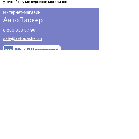
уточняйте у менеджеров магазинов.
Интернет-магазин
АвтоПаскер
8-800-333-07-90
sale@avtopasker.ru
Адреса магазинов
О нас
Оплата
Акции
Доставка
Промокоды
Вакансии
Обратная связь
Контакты
Возврат товара
Предложения по
Политика
улучшению сайта
конфиденциальности