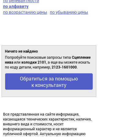
по релевантности
по алфавиту
по возрастанию цены
по убыванию цены
Ничего не найдено
Попробуйте поисковые запросы типа
Сцепление
нива
или
колодки 2101
, а еще вы можете искать
по коду детали, например,
2123-1601000
.
Обратиться за помощью
к консультанту
Вся представленная на сайте информация,
касающаяся технических характеристик, наличия,
внешнего вида и стоимости, носит
информационный характер и не является
публичной офертой. Актуальную информацию