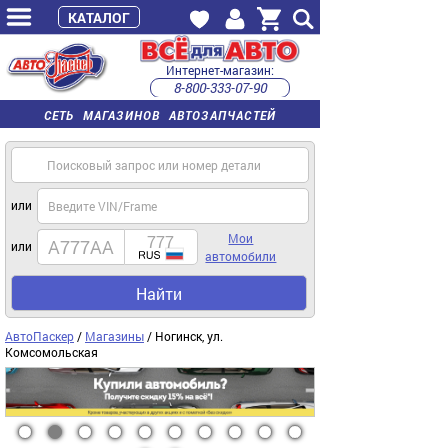
КАТАЛОГ
Интернет-магазин:
8-800-333-07-90
часы работы с 9:00 до 22:00 (пн-пт)
СЕТЬ МАГАЗИНОВ АВТОЗАПЧАСТЕЙ
или
Мои
или
автомобили
Найти
АвтоПаскер
/
Магазины
/ Ногинск, ул.
Комсомольская
1
2
3
4
5
6
7
8
9
10