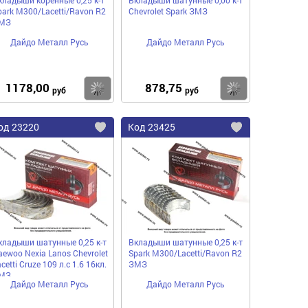
park M300/Lacetti/Ravon R2
Chevrolet Spark ЗМЗ
МЗ
Дайдо Металл Русь
Дайдо Металл Русь
1178,00
878,75
пить
Купить
Купить
руб
руб
од
23220
Код
23425
бавить
Добавить
Добавить
в
в
нное
избранное
избранное
кладыши шатунные 0,25 к-т
Вкладыши шатунные 0,25 к-т
aewoo Nexia Lanos Chevrolet
Spark M300/Lacetti/Ravon R2
cetti Cruze 109 л.с 1.6 16кл.
ЗМЗ
МЗ
Дайдо Металл Русь
Дайдо Металл Русь