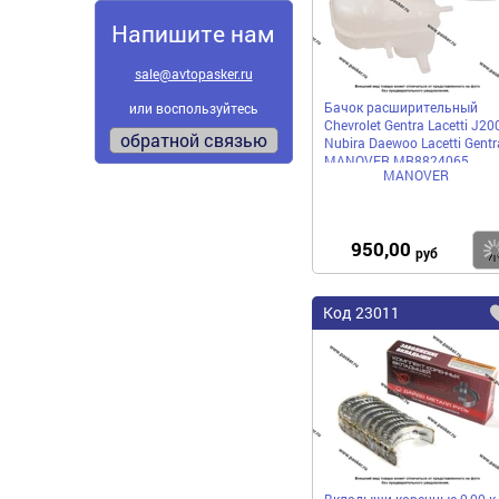
Напишите нам
sale@avtopasker.ru
Бачок расширительный
или воспользуйтесь
Chevrolet Gentra Lacetti J20
обратной связью
Nubira Daewoo Lacetti Gentr
MANOVER MR8824065
MANOVER
950,00
руб
Код
23011
Вкладыши коренные 0,00 к-