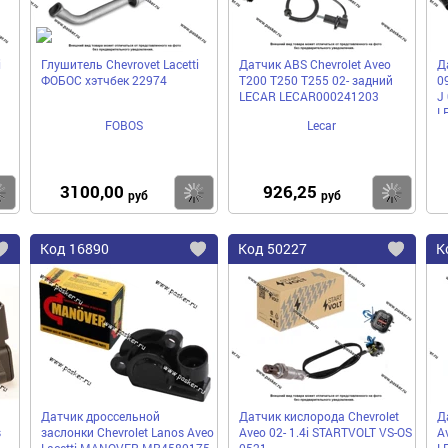
i
Глушитель Chevrovet Lacetti
Датчик ABS Chevrolet Aveo
Д
ФОБОС хэтчбек 22974
T200 T250 T255 02- задний
09
LECAR LECAR000241203
J
L
FOBOS
Lecar
3100,00
926,25
Купить
Купить
Ку
руб
руб
Код
16890
Код
50227
К
Добавить
Добавить
До
в
в
в
избранное
избранное
избра
Датчик дроссельной
Датчик кислорода Chevrolet
Д
s
заслонки Chevrolet Lanos Aveo
Aveo 02- 1.4i STARTVOLT VS-OS
Av
Lacetti MANOVER MR4580175
0521
L