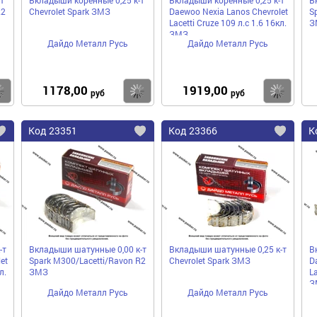
R2
Chevrolet Spark ЗМЗ
Daewoo Nexia Lanos Chevrolet
S
Lacetti Cruze 109 л.с 1.6 16кл.
З
ЗМЗ
Дайдо Металл Русь
Дайдо Металл Русь
1178,00
1919,00
Купить
Купить
Ку
руб
руб
Код
23351
Код
23366
К
Добавить
Добавить
До
в
в
в
избранное
избранное
избра
-т
Вкладыши шатунные 0,00 к-т
Вкладыши шатунные 0,25 к-т
В
et
Spark M300/Lacetti/Ravon R2
Chevrolet Spark ЗМЗ
D
л.
ЗМЗ
La
З
Дайдо Металл Русь
Дайдо Металл Русь