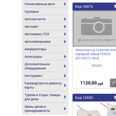
Отечественные авто
Код
36676
Грузовые
Автозапчасти
Автосвет
Автохимия, ГСМ
Автоэлектроника
Аккумуляторы
Амортизатор Chevrolet Ave
передний левый FENOX
Аксессуары
А51249 C3 SALE
Дополнительное
FENOX
оборудование
Инструмент
1120,00
Руководства по ремонту,
руб
карты
Туризм и отдых, товары
Код
16650
для дома
Шины, диски и
принадлежности