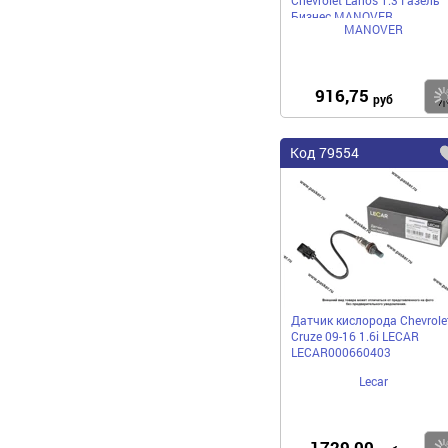
Бизнес MANOVER
MANOVER
MR42163829
916,75
руб
Код
79554
Датчик кислорода Chevrole
Cruze 09-16 1.6i LECAR
LECAR000660403
Lecar
1729,00