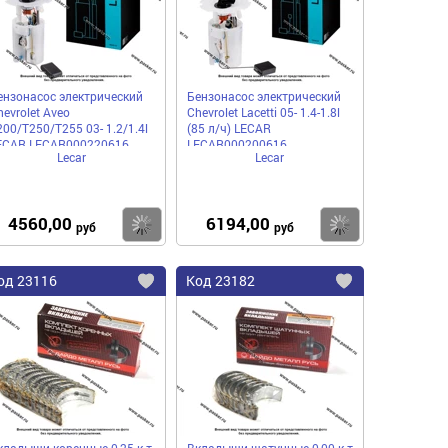
ензонасос электрический
Бензонасос электрический
hevrolet Aveo
Chevrolet Lacetti 05- 1.4-1.8l
200/T250/T255 03- 1.2/1.4l
(85 л/ч) LECAR
ECAR LECAR000220616
LECAR000200616
Lecar
Lecar
4560,00
6194,00
пить
Купить
Купить
руб
руб
од
23116
Код
23182
бавить
Добавить
Добавить
в
в
нное
избранное
избранное
кладыши коренные 0,25 к-т
Вкладыши шатунные 0,00 к-т