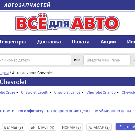
В АВТОЗАПЧАСТЕЙ
Техцентры
Доставка
Оплата
Акции
Ин
или
арки
/ Автозапчасти Chevrolet
Chevrolet
let Cruze
Chevrolet Lacetti
Chevrolet Lanos
Chevrolet Orlando
Chevrol
нтности
по алфавиту
по возрастанию цены
по убыванию цены
Еще (выб
БелМаг (9)
БР ПЛАСТ (4)
НОРМА (3)
АЛАМАР (2)