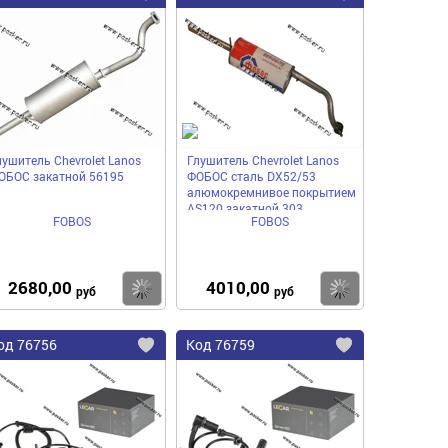
в
в
нное
избранное
избранное
лушитель Chevrolet Lanos
Глушитель Chevrolet Lanos
ОБОС закатной 56195
ФОБОС сталь DX52/53
алюмокремнивое покрытием
AS120 закатной 303
FOBOS
FOBOS
2680,00
4010,00
пить
Купить
Купить
руб
руб
од
76756
Код
76759
бавить
Добавить
Добавить
в
в
нное
избранное
избранное