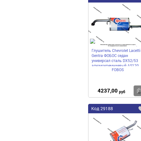
Глушитель Chevrolet Lacetti
Gentra ФОБОС седан
универсал сталь DX52/53
алюмокремниевый AS120
FOBOS
38038
4237,00
руб
Код
29188