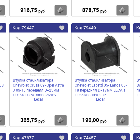
916,75
878,75
Купить
Купить
Ку
руб
руб
Код
79447
Код
79449
К
Добавить
Добавить
До
в
в
в
избранное
избранное
избра
Втулка стабилизатора
Втулка стабилизатора
В
-08
Chevrolet Cruze 09- Opel Astra
Chevrolet Lacetti 05- Lanos 05-
D
J 09-15 передняя D=25мм
18 передняя D=17мм LECAR
п
LECAR LECAR000026302
LECAR000036302
L
Lecar
Lecar
365,75
190,00
Купить
Купить
Ку
руб
руб
Код
47677
Код
74457
К
Добавить
Добавить
До