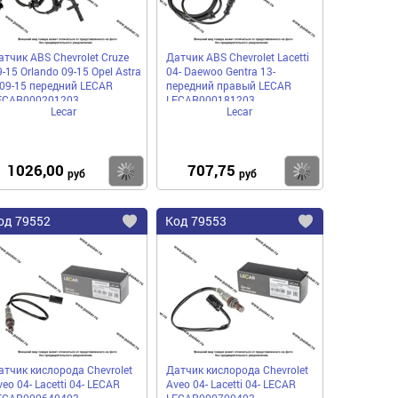
атчик ABS Chevrolet Cruze
Датчик ABS Chevrolet Lacetti
-15 Orlando 09-15 Opel Astra
04- Daewoo Gentra 13-
 09-15 передний LECAR
передний правый LECAR
ECAR000201203
LECAR000181203
Lecar
Lecar
1026,00
707,75
пить
Купить
Купить
руб
руб
од
79552
Код
79553
бавить
Добавить
Добавить
в
в
нное
избранное
избранное
атчик кислорода Chevrolet
Датчик кислорода Chevrolet
eo 04- Lacetti 04- LECAR
Aveo 04- Lacetti 04- LECAR
ECAR000640403
LECAR000700403