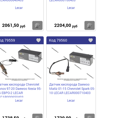
Lecar
Lecar
2061,50
2204,00
пить
Купить
Купить
руб
руб
од
79559
Код
79560
бавить
Добавить
Добавить
в
в
нное
избранное
избранное
атчик кислорода Chevrolet
Датчик кислорода Daewoо
anos 97-20 Daewoo Nexia 95-
Matiz 01-15 Chevrolet Spark 05-
6 ЕВРО-2 LECAR
10 LECAR LECAR000710403
ECAR000650403
Lecar
Lecar
1738,50
1729,00