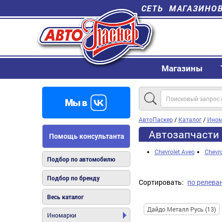
СЕТЬ МАГАЗИНО
Магазины
АвтоПаскер
/
Каталог
/
Ином
Автозапчасти 
Помощь консультанта
Chevrolet Aveo
Chevro
Подбор по автомобилю
Подбор по бренду
Сортировать:
по релева
Весь каталог
Дайдо Металл Русь (13)
Иномарки