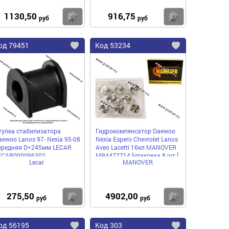
1130,50
916,75
пить
Купить
Купить
руб
руб
од
79451
Код
53234
бавить
Добавить
Добавить
в
в
нное
избранное
избранное
тулка стабилизатора
Гидрокомпенсатор Daewoo
aewoo Lanos 97- Nexia 95-08
Nexia Espero Chevrolet Lanos
ередняя D=245мм LECAR
Aveo Lacetti 16кл MANOVER
ECAR000096302
MR4477714 [упаковка 8 шт.]
Lecar
MANOVER
275,50
4902,00
пить
Купить
Купить
руб
руб
од
56195
Код
303
бавить
Добавить
Добавить