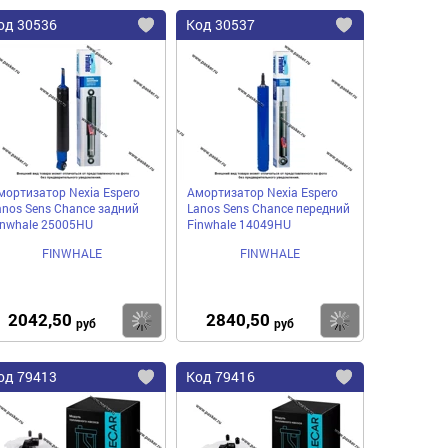
од
30536
Код
30537
бавить
Добавить
Добавить
в
в
нное
избранное
избранное
мортизатор Nexia Espero
Амортизатор Nexia Espero
anos Sens Chance задний
Lanos Sens Chance передний
inwhale 25005HU
Finwhale 14049HU
FINWHALE
FINWHALE
2042,50
2840,50
пить
Купить
Купить
руб
руб
од
79413
Код
79416
бавить
Добавить
Добавить
в
в
нное
избранное
избранное