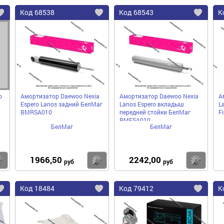
Код
68538
Код
68543
К
Добавить
Добавить
До
в
в
в
избранное
избранное
избра
o
Амортизатор Daewoo Nexia
Амортизатор Daewoo Nexia
А
Espero Lanos задний БелМаг
Lanos Espero вкладыш
L
BMRSA010
передней стойки БелМаг
F
BMFSA010
БелМаг
БелМаг
1966,50
2242,00
Купить
Купить
Ку
руб
руб
Код
18484
Код
79412
К
Добавить
Добавить
До
в
в
в
избранное
избранное
избра