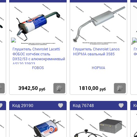
в
в
в
избранное
избранное
избра
Глушитель Chevrolet Lacetti
Глушитель Chevrolet Lanos
Г
ФОБОС хэтчбек сталь
НОРМА овальный 3585
Ф
DX52/53 с алюмокремниевый
AS120 33923
FOBOS
НОРМА
3942,50
1810,00
Купить
Купить
Ку
руб
руб
Код
29190
Код
76748
К
Добавить
Добавить
До
в
в
в
избранное
избранное
избра