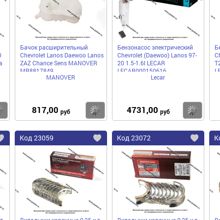
Бачок расширительный
Бензонасос электрический
Б
0
Chevrolet Lanos Daewoo Lanos
Chevrolet (Daewoo) Lanos 97-
C
a
ZAZ Chance Sens MANOVER
20 1.5-1.6l LECAR
T
MR8817849
LECAR000150616
L
MANOVER
Lecar
817,00
4731,00
Купить
Купить
Ку
руб
руб
Код
23059
Код
23072
К
Добавить
Добавить
До
в
в
в
избранное
избранное
избра
т
Вкладыши коренные 0,25 к-т
Вкладыши коренные 0,25 к-т
В