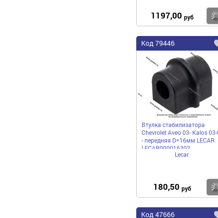
1197,00
руб
Код
79446
Втулка стабилизатора
Chevrolet Aveo 03- Kalos 03
- передняя D=16мм LECAR
LECAR000016302
Lecar
180,50
руб
Код
47666