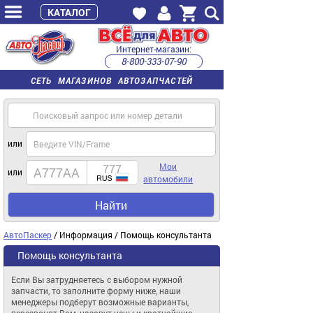
КАТАЛОГ
Интернет-магазин:
8-800-333-07-90
часы работы с 9:00 до 22:00 (пн-пт)
СЕТЬ МАГАЗИНОВ АВТОЗАПЧАСТЕЙ
или
Мои
или
автомобили
Найти
АвтоПаскер
/ Информация / Помощь консультанта
Помощь консультанта
Если Вы затрудняетесь с выбором нужной
запчасти, то заполните форму ниже, наши
менеджеры подберут возможные варианты,
перезвонят Вам, назовут цены и кратчайшие