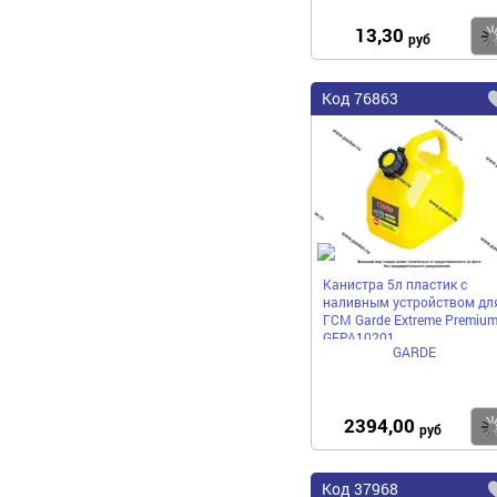
13,30
руб
Код
76863
Канистра 5л пластик с
наливным устройством дл
ГСМ Garde Extreme Premiu
GEPA10201
GARDE
2394,00
руб
Код
37968