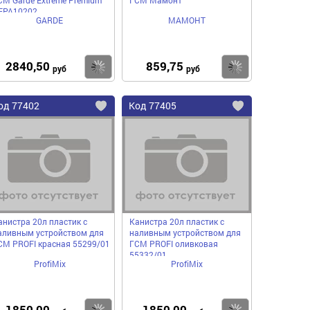
EPA10202
GARDE
МАМОНТ
2840,50
859,75
пить
Купить
Купить
руб
руб
од
77402
Код
77405
бавить
Добавить
Добавить
в
в
нное
избранное
избранное
анистра 20л пластик с
Канистра 20л пластик с
аливным устройством для
наливным устройством для
СМ PROFI красная 55299/01
ГСМ PROFI оливковая
55332/01
ProfiMix
ProfiMix
1850,00
1850,00