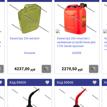
в
в
в
избранное
избранное
избра
Канистра 20л металл
Канистра 20л пластик с
К
я
наливным устройством для
н
-
ГСМ Garde красная
Г
о
Noname
GARDE
4237,00
2270,50
Купить
Купить
Ку
руб
руб
Код
69609
Код
69606
К
Добавить
Добавить
До
в
в
в
избранное
избранное
избра