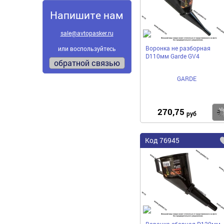
Напишите нам
sale@avtopasker.ru
Воронка не разборная
или воспользуйтесь
D110мм Garde GV4
обратной связью
GARDE
270,75
руб
Код
76945
Воронка сборная D120мм