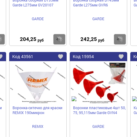
Garde L275мм GV20107
Garde L275мм GVR6
G
GARDE
GARDE
204,25
242,25
Купить
Купить
Ку
руб
руб
Код
43561
Код
15954
К
Добавить
Добавить
До
в
в
в
избранное
избранное
избра
и
Воронка-ситечко для краски
Воронки пластиковые 4шт 50,
К
REMIX 190микрон
75, 95,115мм Garde GVN4
G
REMIX
GARDE