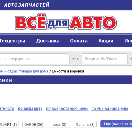
В АВТОЗАПЧАСТЕЙ
Техцентры
Доставка
Оплата
Акции
Ин
или
зм и отдых, товары для дома
/ Емкости и воронки
онки
нтности
по алфавиту
по возрастанию цены
по убыванию цены
Еще (выбрано 0/
NDART (1)
GARDE (26)
Lecar (8)
Noname (3)