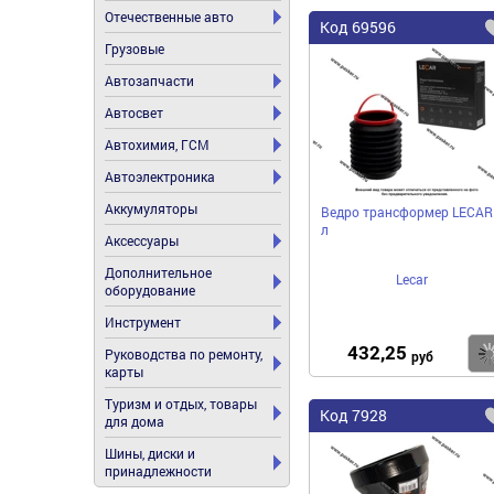
Отечественные авто
Код
69596
Грузовые
Автозапчасти
Автосвет
Автохимия, ГСМ
Автоэлектроника
Аккумуляторы
Ведро трансформер LECAR
л
Аксессуары
Дополнительное
Lecar
оборудование
Инструмент
432,25
Руководства по ремонту,
руб
карты
Туризм и отдых, товары
Код
7928
для дома
Шины, диски и
принадлежности