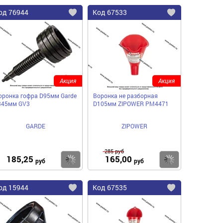
од
76944
Код
67533
бавить
Добавить
Добавить
в
в
нное
избранное
избранное
Акция
Акция
оронка гофра D95мм Garde
Воронка не разборная
345мм GV3
D105мм ZIPOWER PM4471
GARDE
ZIPOWER
285
руб
185,25
165,00
пить
Купить
Купить
руб
руб
од
15944
Код
67535
бавить
Добавить
Добавить
в
в
нное
избранное
избранное