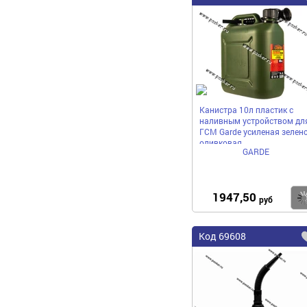
Канистра 10л пластик с
наливным устройством дл
ГСМ Garde усиленая зелено
оливковая
GARDE
1947,50
руб
Код
69608