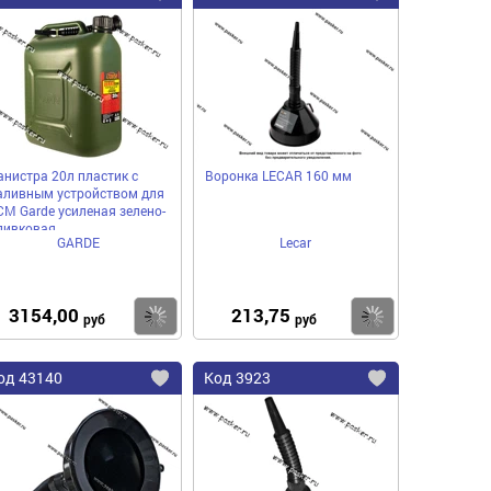
в
в
нное
избранное
избранное
анистра 20л пластик с
Воронка LECAR 160 мм
аливным устройством для
СМ Garde усиленая зелено-
ливковая
GARDE
Lecar
3154,00
213,75
пить
Купить
Купить
руб
руб
од
43140
Код
3923
бавить
Добавить
Добавить
в
в
нное
избранное
избранное