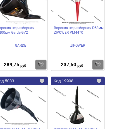
оронка не разборная
Воронка не разборная D68мм
200мм Garde GV2
ZIPOWER PM4470
GARDE
ZIPOWER
289,75
237,50
пить
Купить
Купить
руб
руб
од
5033
Код
19998
бавить
Добавить
Добавить
в
в
нное
избранное
избранное
оронка сборная D160мм
Воронка сборная D160мм