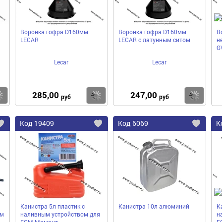
Воронка гофра D160мм
Воронка гофра D160мм
В
LECAR
LECAR с латунным ситом
н
G
Lecar
Lecar
285,00
247,00
Купить
Купить
Ку
руб
руб
Код
19409
Код
6069
К
Добавить
Добавить
До
в
в
в
избранное
избранное
избра
Канистра 5л пластик с
Канистра 10л алюминий
К
мм
наливным устройством для
н
ГСМ Мамонт
Г