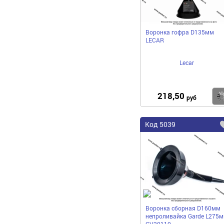
Воронка гофра D135мм
LECAR
Lecar
218,50
руб
Код
5039
Воронка сборная D160мм
непроливайка Garde L275
GV20110