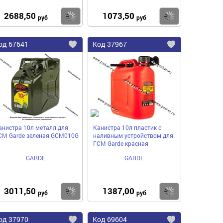
2688,50
1073,50
пить
Купить
Купить
руб
руб
од
67641
Код
37967
бавить
Добавить
Добавить
в
в
нное
избранное
избранное
анистра 10л металл для
Канистра 10л пластик с
СМ Garde зеленая GCM010G
наливным устройством для
ГСМ Garde красная
GARDE
GARDE
3011,50
1387,00
пить
Купить
Купить
руб
руб
од
37970
Код
69604
бавить
Добавить
Добавить