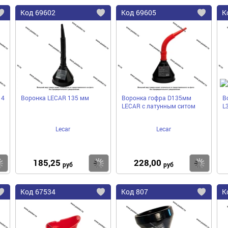
Код
69602
Код
69605
К
Добавить
Добавить
До
в
в
в
избранное
избранное
избра
 4
Воронка LECAR 135 мм
Воронка гофра D135мм
В
LECAR с латунным ситом
L
Lecar
Lecar
185,25
228,00
Купить
Купить
Ку
руб
руб
Код
67534
Код
807
К
Добавить
Добавить
До
в
в
в
избранное
избранное
избра