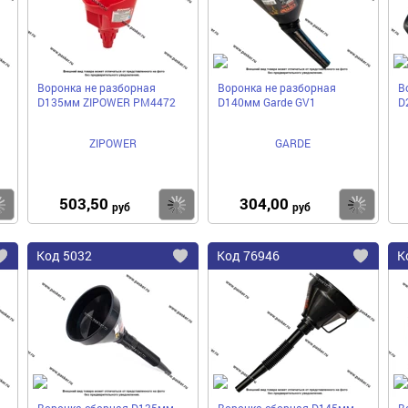
Воронка не разборная
Воронка не разборная
В
D135мм ZIPOWER PM4472
D140мм Garde GV1
D
ZIPOWER
GARDE
503,50
304,00
Купить
Купить
Ку
руб
руб
Код
5032
Код
76946
К
Добавить
Добавить
До
в
в
в
избранное
избранное
избра
Воронка сборная D135мм
Воронка сборная D145мм
В