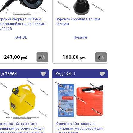
оронка сборная D135мм
Воронка сборная D140мм
епроливайка Garde L275мм
L360мм
V20108
GARDE
Noname
247,00
190,00
пить
Купить
Купить
руб
руб
од
76864
Код
19411
бавить
Добавить
Добавить
в
в
нное
избранное
избранное
анистра 10л пластик с
Канистра 10л пластик с
аливным устройством для
наливным устройством для
СМ Garde Extreme Premium
ГСМ Мамонт