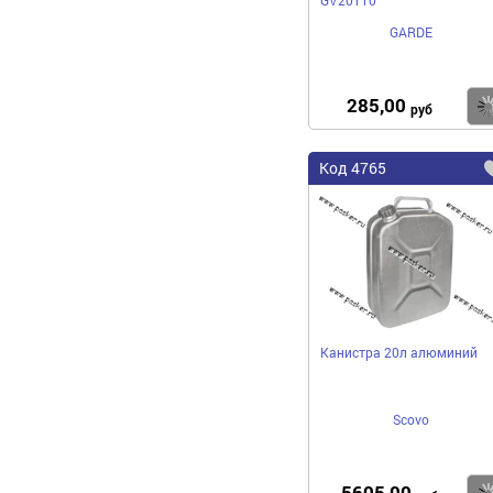
GARDE
285,00
руб
Код
4765
Канистра 20л алюминий
Scovo
5605,00