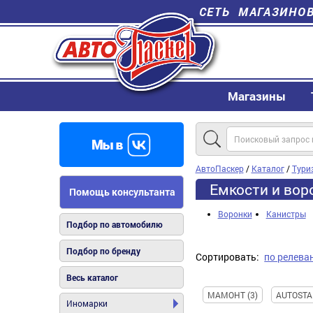
СЕТЬ МАГАЗИНО
Магазины
АвтоПаскер
/
Каталог
/
Тури
Емкости и вор
Помощь консультанта
Воронки
Канистры
Подбор по автомобилю
Подбор по бренду
Сортировать:
по релева
Весь каталог
МАМОНТ (3)
AUTOSTA
Иномарки