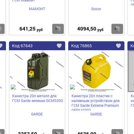
G
МАМОНТ
Scovo
641,25
4094,50
Купить
Купить
Ку
руб
руб
Код
67643
Код
76865
К
Добавить
Добавить
До
в
в
в
избранное
избранное
избра
Канистра 20л металл для
Канистра 20л пластик с
К
ГСМ Garde зеленая GCM020G
наливным устройством для
н
ГСМ Garde Extreme Premium
Г
GEPA10203
GARDE
GARDE
3353,50
4636,00