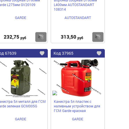
arde L275мм GV20109
L400мм AUTOSTANDART
108314
GARDE
AUTOSTANDART
232,75
313,50
пить
Купить
Купить
руб
руб
од
67639
Код
37965
бавить
Добавить
Добавить
в
в
нное
избранное
избранное
анистра 5л металл для ГСМ
Канистра 5л пластик с
arde зеленая GCM005G
наливным устройством для
ГСМ Garde красная
GARDE
GARDE