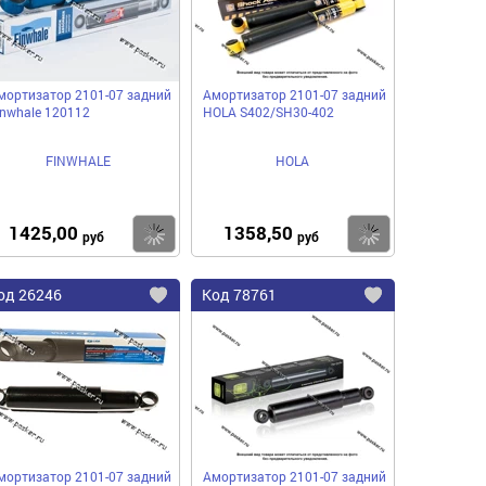
мортизатор 2101-07 задний
Амортизатор 2101-07 задний
inwhale 120112
HOLA S402/SH30-402
FINWHALE
HOLA
1425,00
1358,50
пить
Купить
Купить
руб
руб
од
26246
Код
78761
бавить
Добавить
Добавить
в
в
нное
избранное
избранное
мортизатор 2101-07 задний
Амортизатор 2101-07 задний