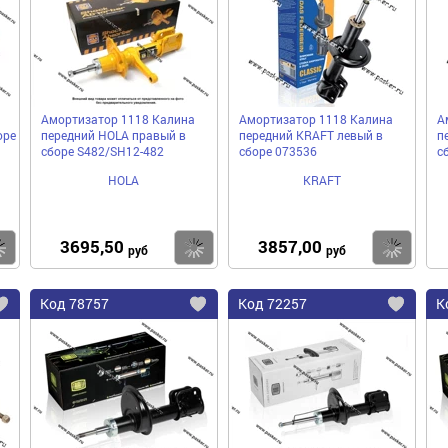
избранное
избранное
избра
Амортизатор 1118 Калина
Амортизатор 1118 Калина
А
оре
передний HOLA правый в
передний KRAFT левый в
п
сборе S482/SH12-482
сборе 073536
с
HOLA
KRAFT
3695,50
3857,00
Купить
Купить
Ку
руб
руб
Код
78757
Код
72257
К
Добавить
Добавить
До
в
в
в
избранное
избранное
избра