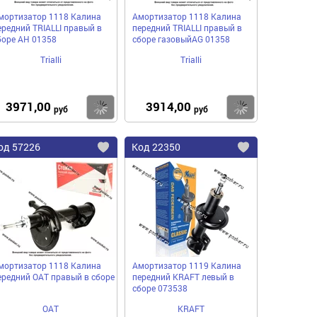
мортизатор 1118 Калина
Амортизатор 1118 Калина
ередний TRIALLI правый в
передний TRIALLI правый в
боре AH 01358
сборе газовыйAG 01358
Trialli
Trialli
3971,00
3914,00
пить
Купить
Купить
руб
руб
од
57226
Код
22350
бавить
Добавить
Добавить
в
в
нное
избранное
избранное
мортизатор 1118 Калина
Амортизатор 1119 Калина
ередний ОАТ правый в сборе
передний KRAFT левый в
сборе 073538
ОАТ
KRAFT