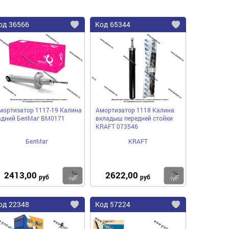
од
36566
Код
65344
бавить
Добавить
Добавить
в
в
нное
избранное
избранное
мортизатор 1117-19 Калина
Амортизатор 1118 Калина
адний БелМаг BM0171
вкладыш передней стойки
KRAFT 073546
БелМаг
KRAFT
2413,00
2622,00
пить
Купить
Купить
руб
руб
од
22348
Код
57224
бавить
Добавить
Добавить
в
в