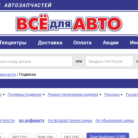
В АВТОЗАПЧАСТЕЙ
Техцентры
Доставка
Оплата
Акции
Ин
или
запчасти
/ Подвеска
и
Пружины подвески
Резино-технические изделия
Рессоры
Рычаги
нтности
по алфавиту
по возрастанию цены
по убыванию цены
Еще (выбрано 0/48)
)
БРТ (31)
ПИК (26)
ОАТ (25)