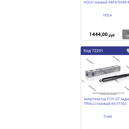
HOLA газовый S404/SH40-
HOLA
1444,00
руб
Код
72201
Амортизатор 2101-07 задн
TRIALLI газовый AG 01502
Trialli