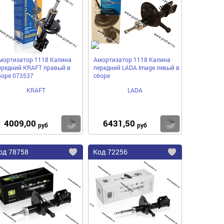
нное
избранное
избранное
мортизатор 1118 Калина
Амортизатор 1118 Калина
ередний KRAFT правый в
передний LADA Image левый в
боре 073537
сборе
KRAFT
LADA
4009,00
6431,50
пить
Купить
Купить
руб
руб
од
78758
Код
72256
бавить
Добавить
Добавить
в
в
нное
избранное
избранное