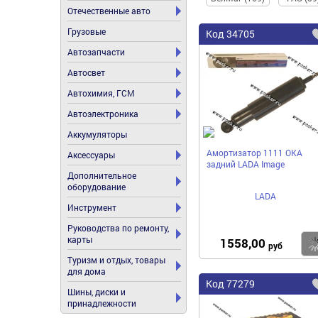
Отечественные авто
Грузовые
Код
34705
Автозапчасти
Автосвет
Автохимия, ГСМ
Автоэлектроника
Аккумуляторы
Амортизатор 1111 ОКА
Аксессуары
задний LADA Image
Дополнительное
оборудование
LADA
Инструмент
Руководства по ремонту,
карты
1558,00
руб
Туризм и отдых, товары
для дома
Код
77279
Шины, диски и
принадлежности