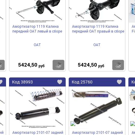
Амортизатор 1119 Калина
Амортизатор 1119 Калина
А
в
передний ОАТ левый в сборе
передний ОАТ правый в сборе
F
ОАТ
ОАТ
5424,50
5424,50
Купить
Купить
Ку
руб
руб
Код
38993
Код
25760
К
Добавить
Добавить
До
в
в
в
избранное
избранное
избра
ий
Амортизатор 2101-07 задний
Амортизатор 2101-07 задний
А