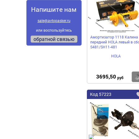
Напишите нам
sale@avtopasker.ru
или воспользуйтесь
Амортизатор 1118 Калина
обратной связью
передний HOLA левый в сб
S481/SH11-481
HOLA
3695,50
руб
Код
57223