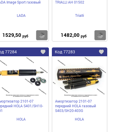
ADA Image Sport газовый
TRIALLI AH 01502
LADA
Trialli
1529,50
1482,00
пить
Купить
Купить
руб
руб
од
77284
Код
77283
бавить
Добавить
Добавить
в
в
нное
избранное
избранное
мортизатор 2101-07
Амортизатор 2101-07
ередний HOLA S401/SH10-
передний HOLA газовый
01
S403/SH20-403G
HOLA
HOLA