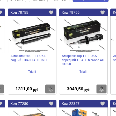
Код
78755
Код
78756
К
Добавить
Добавить
До
в
в
в
избранное
избранное
избра
Амортизатор 1111 ОКА
Амортизатор 1111 ОКА
А
задний TRIALLI AH 01511
передний TRIALLI в сборе AH
з
01050
Trialli
Trialli
1311,00
3049,50
Купить
Купить
Ку
руб
руб
Код
77280
Код
22347
К
Добавить
Добавить
До
в
в
в