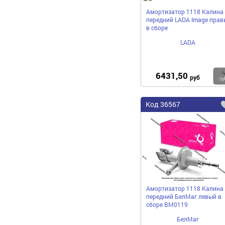
Амортизатор 1118 Калина
передний LADA Image прав
в сборе
LADA
6431,50
руб
Код
36567
Амортизатор 1118 Калина
передний БелМаг левый в
сборе BM0119
БелМаг