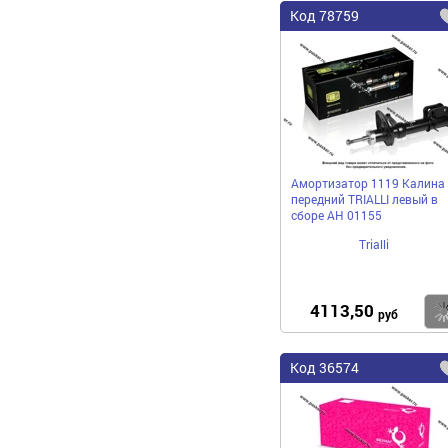
Код
78759
Амортизатор 1119 Калина
передний TRIALLI левый в
сборе AH 01155
Trialli
4113,50
руб
Код
36574