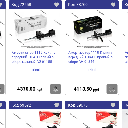
Код
72258
Код
78760
К
Добавить
Добавить
До
в
в
в
избранное
избранное
избра
Амортизатор 1119 Калина
Амортизатор 1119 Калина
А
передний TRIALLI левый в
передний TRIALLI правый в
п
сборе газовый AG 01155
сборе AH 01356
с
Trialli
Trialli
4370,00
4113,50
Купить
Купить
Ку
руб
руб
Код
59672
Код
59675
К
Добавить
Добавить
До
в
в
в
избранное
избранное
избра