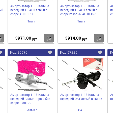
Амортизатор 1118 Калина
Амортизатор 1118 Калина
А
ый
передний TRIALLI левый в
передний TRIALLI левый в
п
сборе AH 01157
сборе газовый AG 01157
с
Trialli
Trialli
3971,00
3914,00
Купить
Купить
Ку
руб
руб
Код
36570
Код
57225
К
Добавить
Добавить
До
в
в
в
избранное
избранное
избра
Амортизатор 1118 Калина
Амортизатор 1118 Калина
А
передний БелМаг правый в
передний ОАТ левый в сборе
п
сборе BM0120
БелМаг
ОАТ