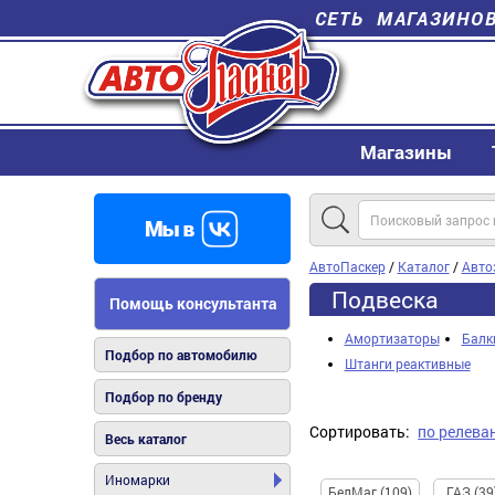
СЕТЬ МАГАЗИНО
Магазины
АвтоПаскер
/
Каталог
/
Авто
Подвеска
Помощь консультанта
Амортизаторы
Балк
Подбор по автомобилю
Штанги реактивные
Подбор по бренду
Сортировать:
по релева
Весь каталог
Иномарки
БелМаг (109)
ГАЗ (39