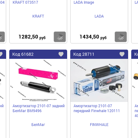
404
KRAFT 073517
LADA Image
L
KRAFT
LADA
1282,50
1434,50
Купить
Купить
Ку
руб
руб
Код
61682
Код
28711
К
Добавить
Добавить
До
в
в
в
избранное
избранное
избра
ий
Амортизатор 2101-07 задний
Амортизатор 2101-07
А
БелМаг BM9496
передний Finwhale 120111
п
4
БелМаг
FINWHALE