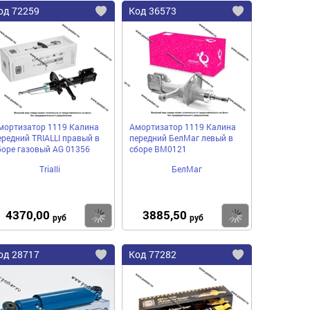
од
72259
Код
36573
бавить
Добавить
Добавить
в
в
нное
избранное
избранное
мортизатор 1119 Калина
Амортизатор 1119 Калина
ередний TRIALLI правый в
передний БелМаг левый в
боре газовый AG 01356
сборе BM0121
Trialli
БелМаг
4370,00
3885,50
пить
Купить
Купить
руб
руб
од
28717
Код
77282
бавить
Добавить
Добавить
в
в
нное
избранное
избранное