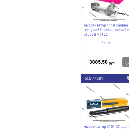
Амортизатор 1119 Калина
передний БелМаг правый 
сборе BM0122
БелМаг
3885,50
руб
Код
77281
Амортизатор 2101-07 задн