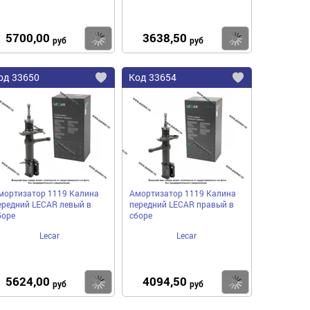
5700,00
3638,50
пить
Купить
Купить
руб
руб
од
33650
Код
33654
бавить
Добавить
Добавить
в
в
нное
избранное
избранное
мортизатор 1119 Калина
Амортизатор 1119 Калина
ередний LECAR левый в
передний LECAR правый в
боре
сборе
Lecar
Lecar
5624,00
4094,50
пить
Купить
Купить
руб
руб