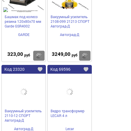
Башмак под колесо
Вакуумный усилитель
резина 120х80х70 мм
2108-099 21213 СПОРТ
Garde GSR4002
Автоград-Д
GARDE
Автоград-Д
323,00
3249,00
Купить
руб
руб
Код
23320
Код
69596
Добавить
в
в
избранное
избранное
Вакуумный усилитель
Ведро трансформер
2110-12 СПОРТ
LECAR 4 л
Автоград-Д
Автоград-Д
Lecar