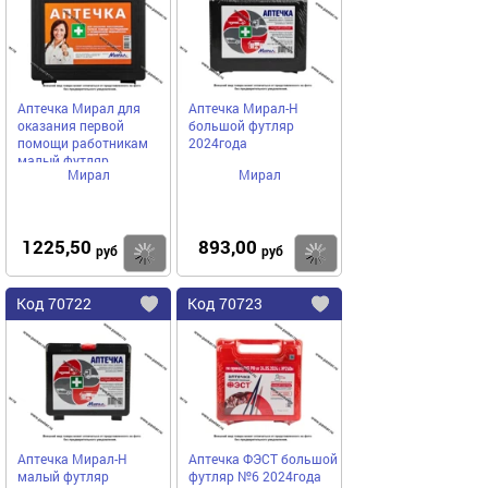
избранное
избранное
Аптечка Мирал для
Аптечка Мирал-Н
оказания первой
большой футляр
помощи работникам
2024года
малый футляр
Мирал
Мирал
1225,50
893,00
Купить
руб
руб
Код
70722
Код
70723
Добавить
в
в
избранное
избранное
Аптечка Мирал-Н
Аптечка ФЭСТ большой
малый футляр
футляр №6 2024года