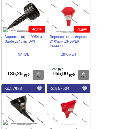
в
в
избранное
избранное
Акция
Акция
Воронка гофра D95мм
Воронка не разборная
Garde L345мм GV3
D105мм ZIPOWER
PM4471
GARDE
ZIPOWER
285
руб
185,25
165,00
Купить
руб
руб
Код
7928
Код
67534
Добавить
в
в
избранное
избранное