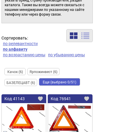
каталога. Также вы всегда можете связаться с
нашими менеджерами по указанному на сайте
телефону или через форму связи.
Сортировать:
по релевантности
по алфавиту
по возрастанию цены
по убыванию цены
Качок (6)
Ярпожинвест (6)
Еще (выбрано 0/51)
БАЗЕЛЕЦАВТ (6)
Код
41143
Код
76941
Добавить
в
в
избранное
избранное