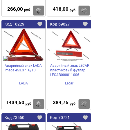
266,00
418,00
Купить
руб
руб
Код
18229
Код
69827
Добавить
в
в
избранное
избранное
Аварийный знак LADA
Аварийный знак LECAR
Image 453.3716/10
пластиковый футляр
LECAR000011006
LADA
Lecar
1434,50
384,75
Купить
руб
руб
Код
73550
Код
70721
Добавить
в
в