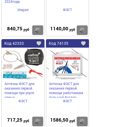
2024года
Мирал
ФЭСТ
840,75
1140,00
Купить
руб
руб
Код
42333
Код
74135
Добавить
в
в
избранное
избранное
Аптечка ФЭСТ для
Аптечка ФЭСТ для
оказания первой
оказания первой
помощи при укусе
помощи работникам
клеща
большой футляр
ФЭСТ
ФЭСТ
717,25
1586,50
Купить
руб
руб