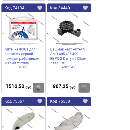
Код
74134
Код
34440
Добавить
в
в
избранное
избранное
Аптечка ФЭСТ для
Башмак натяжителя
оказания первой
ЗМЗ-405,406,409
помощи работникам
ЕВРО-2 D втул 5,05мм
малый футляр
АвтоБОБ
ФЭСТ
АвтоБОБ
1510,50
907,25
Купить
руб
руб
Код
75557
Код
75558
Добавить
в
в
избранное
избранное