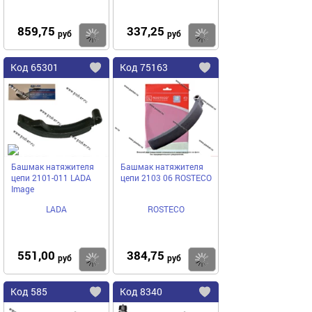
859,75
337,25
Купить
руб
руб
Код
65301
Код
75163
Добавить
в
в
избранное
избранное
Башмак натяжителя
Башмак натяжителя
цепи 2101-011 LADA
цепи 2103 06 ROSTECO
Image
LADA
ROSTECO
551,00
384,75
Купить
руб
руб
Код
585
Код
8340
Добавить