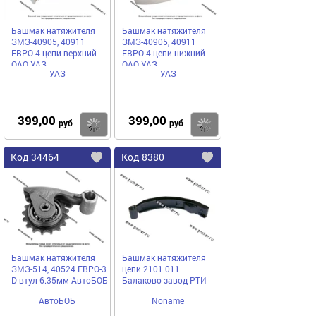
Башмак натяжителя
Башмак натяжителя
ЗМЗ-40905, 40911
ЗМЗ-40905, 40911
ЕВРО-4 цепи верхний
ЕВРО-4 цепи нижний
ОАО УАЗ
ОАО УАЗ
УАЗ
УАЗ
399,00
399,00
Купить
руб
руб
Код
34464
Код
8380
Добавить
в
в
избранное
избранное
Башмак натяжителя
Башмак натяжителя
ЗМЗ-514, 40524 ЕВРО-3
цепи 2101 011
D втул 6.35мм АвтоБОБ
Балаково завод РТИ
АвтоБОБ
Noname