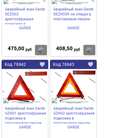
Аварийный знак Garde
Аварийный знак Garde
GEZN02
GEZN03K на спицах в
крестообразная
пластиковом пенале
подножка в
GARDE
GARDE
пластиковом пенале
475,00
408,50
Купить
руб
руб
Код
76942
Код
76943
Добавить
в
в
избранное
избранное
Аварийный знак Garde
Аварийный знак Garde
GZN01 крестообразная
GZN02 крестообразная
подножка в
подножка в
пластиковом пенале
пластиковом пенале
GARDE
GARDE