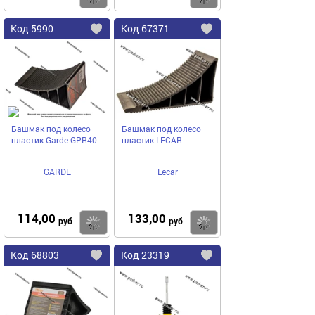
Код
5990
Код
67371
Добавить
в
в
избранное
избранное
Башмак под колесо
Башмак под колесо
пластик Garde GPR40
пластик LECAR
GARDE
Lecar
114,00
133,00
Купить
руб
руб
Код
68803
Код
23319
Добавить
в
в
избранное
избранное