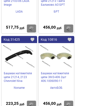
цепи 2103-06 LADA
цепи 21213 Тайга
Image
Балаково АО БРТ
LADA
БРТ
517,75
456,00
Купить
руб
руб
Код
31425
Код
10816
Добавить
в
в
избранное
избранное
Башмак натяжителя
Башмак натяжителя
цепи 21214, 2123
цепи ЗМЗ-406 2шт
Chevrolet Niva
406.1006090-11
Noname
АвтоБОБ
223,25
456,00
Купить
руб
руб