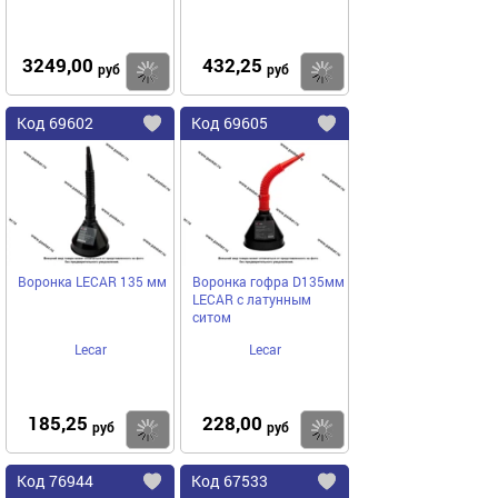
3249,00
432,25
Купить
руб
руб
Код
69602
Код
69605
Добавить
в
в
избранное
избранное
Воронка LECAR 135 мм
Воронка гофра D135мм
LECAR с латунным
ситом
Lecar
Lecar
185,25
228,00
Купить
руб
руб
Код
76944
Код
67533
Добавить