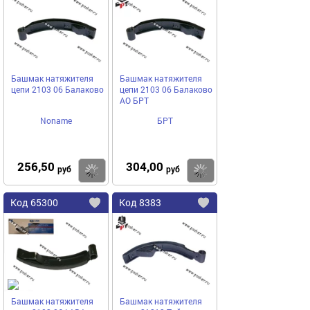
в
в
избранное
избранное
Башмак натяжителя
Башмак натяжителя
цепи 2103 06 Балаково
цепи 2103 06 Балаково
АО БРТ
Noname
БРТ
256,50
304,00
Купить
руб
руб
Код
65300
Код
8383
Добавить
в
в
избранное
избранное
Башмак натяжителя
Башмак натяжителя