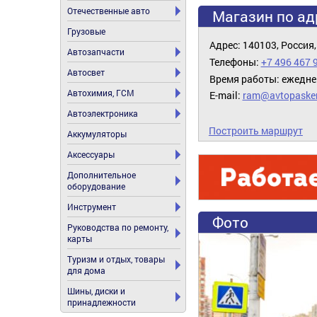
Отечественные авто
Магазин по ад
Грузовые
Адрес: 140103, Россия,
Автозапчасти
Телефоны:
+7 496 467 
Автосвет
Время работы: ежеднев
Автохимия, ГСМ
E-mail:
ram@avtopasker
Автоэлектроника
Построить маршрут
Аккумуляторы
Аксессуары
Дополнительное
оборудование
Инструмент
Фото
Руководства по ремонту,
карты
Туризм и отдых, товары
для дома
Шины, диски и
принадлежности