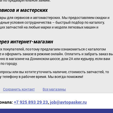
ы по предварительной заявке.
рвисов и мастерских
ары для сервисов и автомастерских. Мы предоставляем скидки и
дные условия сотрудничества – быстрый подбор по каталогу,
их запчастей на любые марки и модели легковых машин и
ерез интернет-магазин
 покупателей, поэтому предлагаем ознакомиться с каталогом
е и оформить заказе в режиме онлайн. Оплатить и забрать заказ в
но в магазине на Донинском шоссе, дом 2А или курьеру, если вам
по городу.
опросы или вы хотите уточнить наличие, стоимость запчастей, то
у телефону в рабочее время. Мы всегда поможем!
Сохранить контакт
Все магазины
онала:
+7 925 893 29 23
,
job@avtopasker.ru