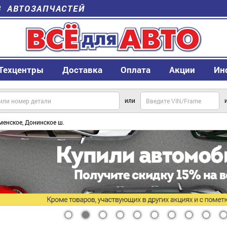
В АВТОЗАПЧАСТЕЙ
Техцентры
Доставка
Оплата
Акции
Ин
или
менское, Донинское ш.
1
2
3
4
5
6
7
8
9
1