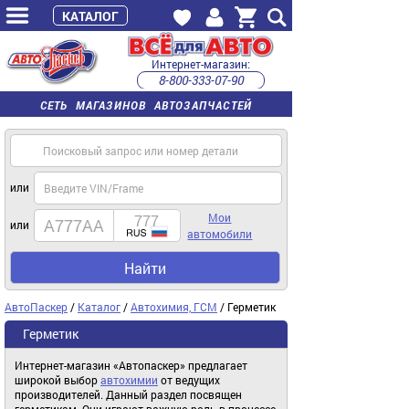
КАТАЛОГ
Интернет-магазин:
8-800-333-07-90
часы работы с 9:00 до 22:00 (пн-пт)
СЕТЬ МАГАЗИНОВ АВТОЗАПЧАСТЕЙ
или
Мои
или
автомобили
Найти
АвтоПаскер
/
Каталог
/
Автохимия, ГСМ
/ Герметик
Герметик
Интернет-магазин «Автопаскер» предлагает
широкой выбор
автохимии
от ведущих
производителей. Данный раздел посвящен
герметикам. Они играют важную роль в процессе