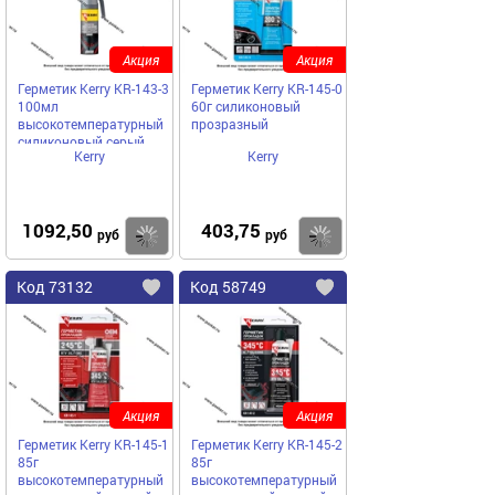
Акция
Акция
Герметик Kerry KR-143-3
Герметик Kerry KR-145-0
100мл
60г силиконовый
высокотемпературный
прозразный
силиконовый серый
Kerry
Kerry
RTV с автоподачей
1092,50
403,75
Купить
руб
руб
Код
73132
Код
58749
Добавить
в
в
избранное
избранное
Акция
Акция
Герметик Kerry KR-145-1
Герметик Kerry KR-145-2
85г
85г
высокотемпературный
высокотемпературный