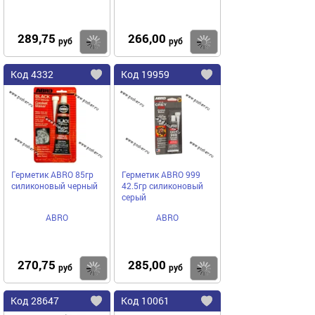
289,75
266,00
Купить
руб
руб
Код
4332
Код
19959
Добавить
в
в
избранное
избранное
Герметик ABRO 85гр
Герметик ABRO 999
силиконовый черный
42.5гр силиконовый
серый
ABRO
ABRO
270,75
285,00
Купить
руб
руб
Код
28647
Код
10061
Добавить