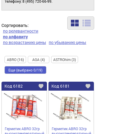
телефону: 8 (495) 720-66-99.
Сортировать:
по релевантности
по алфавиту
по возрастанию цены
по убыванию цены
ABRO (16)
AGA (4)
ASTROhim (3)
Еще (выбрано 0/19)
Код
6182
Код
6181
Добавить
в
в
избранное
избранное
Герметик ABRO 32гр
Герметик ABRO 32гр
высокотемпературный
высокотемпературный