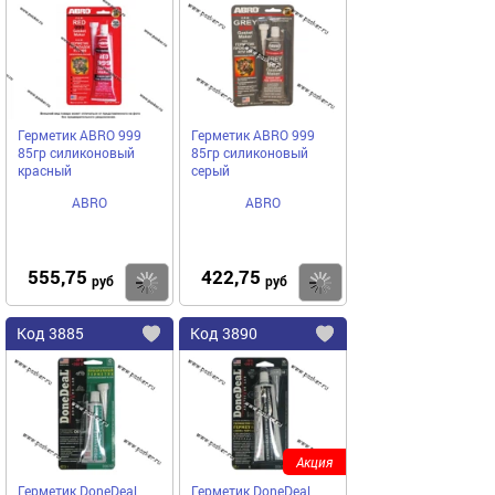
в
в
избранное
избранное
Герметик ABRO 999
Герметик ABRO 999
85гр силиконовый
85гр силиконовый
красный
серый
ABRO
ABRO
555,75
422,75
Купить
руб
руб
Код
3885
Код
3890
Добавить
в
в
избранное
избранное
Акция
Герметик DoneDeal
Герметик DoneDeal