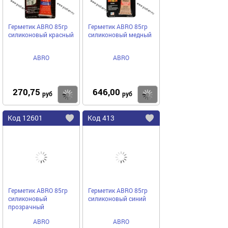
Герметик ABRO 85гр
Герметик ABRO 85гр
силиконовый красный
силиконовый медный
ABRO
ABRO
270,75
646,00
Купить
руб
руб
Код
12601
Код
413
Добавить
в
в
избранное
избранное
Герметик ABRO 85гр
Герметик ABRO 85гр
силиконовый
силиконовый синий
прозрачный
ABRO
ABRO