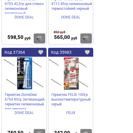
6703 42,5гр для стекол
6712 85гр силиконовый
силиконовый
термостойкий черный
прозрачный
DONE DEAL
DONE DEAL
850
руб
598,50
565,00
Купить
руб
руб
Код
37364
Код
35983
Добавить
в
в
избранное
избранное
Герметик DoneDeal
Герметик FELIX 100гр
6754 85гр Затекающий
высокотемпературный
герметик силиконовый
серый
для ремонта
DONE DEAL
FELIX
автомобильных стекол
750,50
342,00