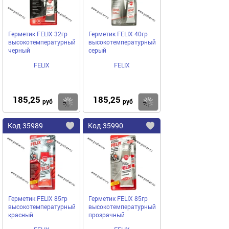
Герметик FELIX 32гр
Герметик FELIX 40гр
высокотемпературный
высокотемпературный
черный
серый
FELIX
FELIX
185,25
185,25
Купить
руб
руб
Код
35989
Код
35990
Добавить
в
в
избранное
избранное
Герметик FELIX 85гр
Герметик FELIX 85гр
высокотемпературный
высокотемпературный
красный
прозрачный