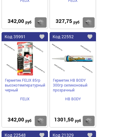
FELIX
FELIX
342,00
327,75
Купить
руб
руб
Код
35991
Код
22552
Добавить
в
в
избранное
избранное
Герметик FELIX 85гр
Герметик HB BODY
высокотемпературный
300гр силиконовый
черный
прозрачный
FELIX
HB BODY
342,00
1301,50
Купить
руб
руб
Код
22548
Код
21329
Добавить