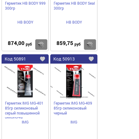
Герметик HB BODY 999
Герметик HB BODY Seal
300гр
300гр
HB BODY
HB BODY
874,00
859,75
Купить
руб
руб
Код
50891
Код
50913
Добавить
в
в
избранное
избранное
Герметик IMG MG-401
Герметик IMG MG-409
85гр силиконовый
85гр силиконовый
серый повышенной
черный
упругости
IMG
IMG