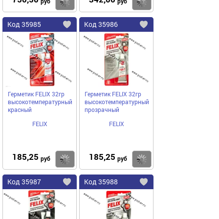
Купить
руб
руб
Код
35985
Код
35986
Добавить
в
в
избранное
избранное
Герметик FELIX 32гр
Герметик FELIX 32гр
высокотемпературный
высокотемпературный
красный
прозрачный
FELIX
FELIX
185,25
185,25
Купить
руб
руб
Код
35987
Код
35988
Добавить
в
в
избранное
избранное