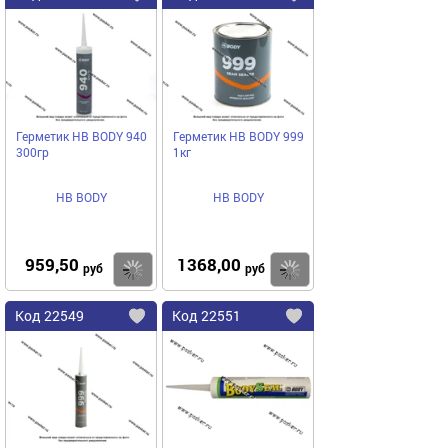
в
в
избранное
избранное
Герметик HB BODY 940
Герметик HB BODY 999
300гр
1кг
HB BODY
HB BODY
959,50
1368,00
Купить
руб
руб
Код
22549
Код
22551
Добавить
в
в
избранное
избранное