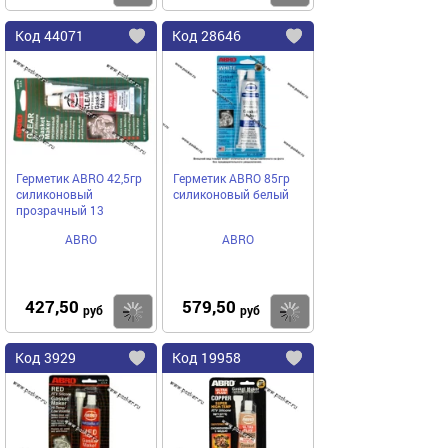
Код
44071
Код
28646
Добавить
в
в
избранное
избранное
Герметик ABRO 42,5гр
Герметик ABRO 85гр
силиконовый
силиконовый белый
прозрачный 13
ABRO
ABRO
427,50
579,50
Купить
руб
руб
Код
3929
Код
19958
Добавить
в
в
избранное
избранное