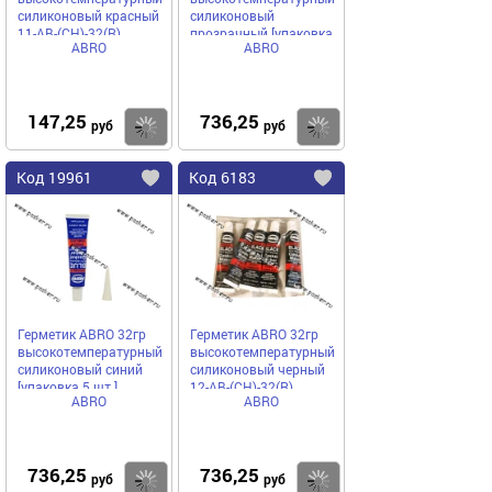
силиконовый красный
силиконовый
11-AB-(CH)-32(R)
прозрачный [упаковка
ABRO
ABRO
5 шт.]
147,25
736,25
Купить
руб
руб
Код
19961
Код
6183
Добавить
в
в
избранное
избранное
Герметик ABRO 32гр
Герметик ABRO 32гр
высокотемпературный
высокотемпературный
силиконовый синий
силиконовый черный
[упаковка 5 шт.]
12-AB-(CH)-32(R)
ABRO
ABRO
[упаковка 5 шт.]
736,25
736,25
Купить
руб
руб