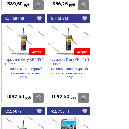
389,50
356,25
Купить
руб
руб
Код
58758
Код
58760
Добавить
в
в
избранное
избранное
Акция
Акция
Герметик Kerry KR-143-1
Герметик Kerry KR-143-2
100мл
100мл
высокотемпературный
высокотемпературный
силиконовый красный
силиконовый черный
Kerry
Kerry
RTV с автоподачей
RTV с автоподачей
1092,50
1092,50
Купить
руб
руб
Код
58771
Код
73811
Добавить
в
в
избранное
избранное