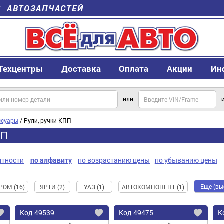
В АВТОЗАПЧАСТЕЙ
Техцентры
Доставка
Оплата
Акции
Ин
или
ссуары
/ Рули, ручки КПП
ПП
нтности
по алфавиту
по возрастанию цены
по убыванию цены
Еще (вы
ОМ (16)
ЯРТИ (2)
УАЗ (1)
АВТОКОМПОНЕНТ (1)
Код
49539
Код
49475
К
Добавить
Добавить
До