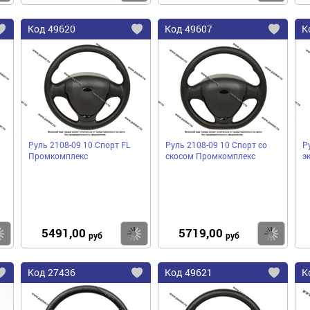
Код
49620
Код
49607
К
Добавить
Добавить
До
в
в
в
избранное
избранное
избра
Руль 2108-09 10 Спорт FL
Руль 2108-09 10 Спорт со
Р
Промкомплекс
скосом Промкомплекс
э
5491,00
5719,00
Купить
Купить
Ку
руб
руб
Код
27436
Код
49621
К
Добавить
Добавить
До
в
в
в