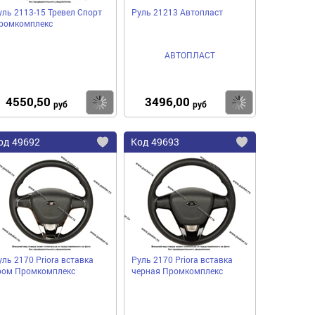
уль 2113-15 Тревел Спорт
Руль 21213 Автопласт
ромкомплекс
АВТОПЛАСТ
4550,50
3496,00
пить
Купить
Купить
руб
руб
од
49692
Код
49693
бавить
Добавить
Добавить
в
в
нное
избранное
избранное
уль 2170 Priora вставка
Руль 2170 Priora вставка
ром Промкомплекс
черная Промкомплекс