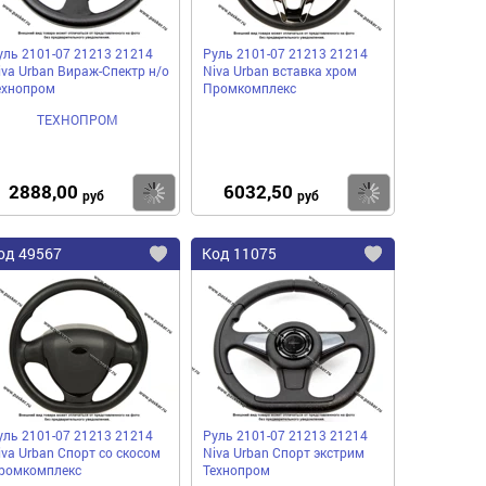
уль 2101-07 21213 21214
Руль 2101-07 21213 21214
iva Urban Вираж-Спектр н/о
Niva Urban вставка хром
ехнопром
Промкомплекс
ТЕХНОПРОМ
2888,00
6032,50
пить
Купить
Купить
руб
руб
од
49567
Код
11075
бавить
Добавить
Добавить
в
в
нное
избранное
избранное
уль 2101-07 21213 21214
Руль 2101-07 21213 21214
iva Urban Спорт со скосом
Niva Urban Спорт экстрим
ромкомплекс
Технопром