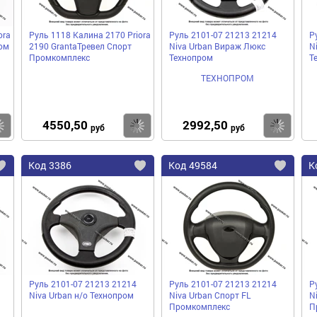
ora
Руль 1118 Калина 2170 Priora
Руль 2101-07 21213 21214
Р
ом
2190 GrantaТревел Спорт
Niva Urban Вираж Люкс
N
Промкомплекс
Технопром
Т
ТЕХНОПРОМ
4550,50
2992,50
Купить
Купить
Ку
руб
руб
Код
3386
Код
49584
К
Добавить
Добавить
До
в
в
в
избранное
избранное
избра
Руль 2101-07 21213 21214
Руль 2101-07 21213 21214
Р
Niva Urban н/о Технопром
Niva Urban Спорт FL
N
Промкомплекс
П