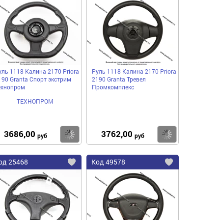
в
в
нное
избранное
избранное
уль 1118 Калина 2170 Priora
Руль 1118 Калина 2170 Priora
190 Granta Спорт экстрим
2190 Granta Тревел
ехнопром
Промкомплекс
ТЕХНОПРОМ
3686,00
3762,00
пить
Купить
Купить
руб
руб
од
25468
Код
49578
бавить
Добавить
Добавить
в
в
нное
избранное
избранное