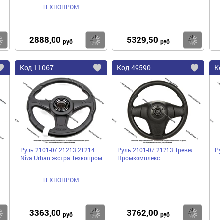
ТЕХНОПРОМ
2888,00
5329,50
Купить
Купить
Ку
руб
руб
Код
11067
Код
49590
К
Добавить
Добавить
До
в
в
в
избранное
избранное
избра
Руль 2101-07 21213 21214
Руль 2101-07 21213 Тревел
Р
Niva Urban экстра Технопром
Промкомплекс
ТЕХНОПРОМ
3363,00
3762,00
Купить
Купить
Ку
руб
руб