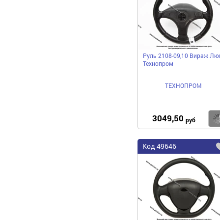
Руль 2108-09,10 Вираж Лю
Технопром
ТЕХНОПРОМ
3049,50
руб
Код
49646