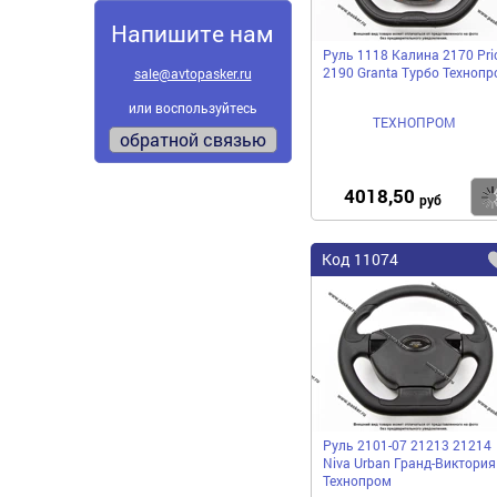
Напишите нам
Руль 1118 Калина 2170 Pri
2190 Granta Турбо Технопр
sale@avtopasker.ru
или воспользуйтесь
ТЕХНОПРОМ
обратной связью
4018,50
руб
Код
11074
Руль 2101-07 21213 21214
Niva Urban Гранд-Виктория
Технопром