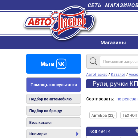
СЕТЬ МАГАЗИНО
Магазины
АвтоПаскер
/
Каталог
/
Аксе
Рули, ручки К
Помощь консультанта
Сортировать:
по релева
Подбор по автомобилю
Подбор по бренду
АвтоБра (22)
ТЕХНОПР
Весь каталог
Код
49414
Иномарки