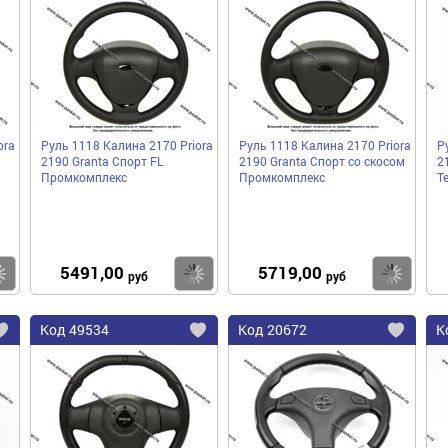
в
в
в
избранное
избранное
избра
ora
Руль 1118 Калина 2170 Priora
Руль 1118 Калина 2170 Priora
Р
2190 Granta Спорт FL
2190 Granta Спорт со скосом
2
Промкомплекс
Промкомплекс
Т
5491,00
5719,00
Купить
Купить
Ку
руб
руб
Код
49534
Код
20672
К
Добавить
Добавить
До
в
в
в
избранное
избранное
избра