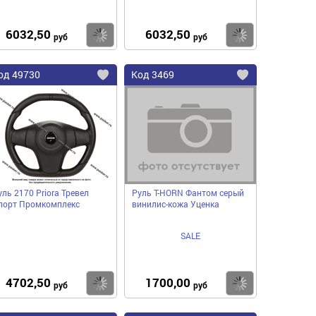
6032,50
6032,50
пить
Купить
Купить
руб
руб
од
49730
Код
3469
бавить
Добавить
Добавить
в
в
нное
избранное
избранное
уль 2170 Priora Тревел
Руль T-HORN Фантом серый
порт Промкомплекс
винилис-кожа Уценка
SALE
4702,50
1700,00
пить
Купить
Купить
руб
руб