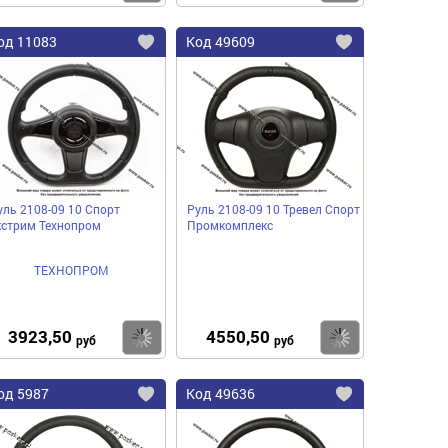
од
11083
Код
49609
бавить
Добавить
Добавить
в
в
нное
избранное
избранное
уль 2108-09 10 Спорт
Руль 2108-09 10 Тревел Спорт
кстрим Технопром
Промкомплекс
ТЕХНОПРОМ
3923,50
4550,50
пить
Купить
Купить
руб
руб
од
5987
Код
49636
бавить
Добавить
Добавить
в
в