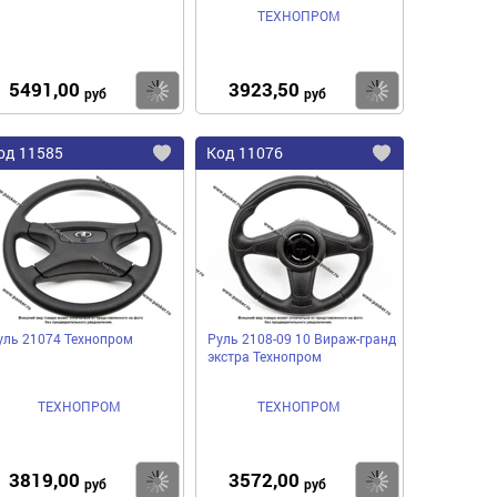
ТЕХНОПРОМ
5491,00
3923,50
пить
Купить
Купить
руб
руб
од
11585
Код
11076
бавить
Добавить
Добавить
в
в
нное
избранное
избранное
уль 21074 Технопром
Руль 2108-09 10 Вираж-гранд
экстра Технопром
ТЕХНОПРОМ
ТЕХНОПРОМ
3819,00
3572,00
пить
Купить
Купить
руб
руб