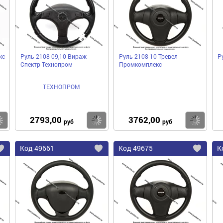
избранное
избранное
избра
кс
Руль 2108-09,10 Вираж-
Руль 2108-10 Тревел
Р
Спектр Технопром
Промкомплекс
ТЕХНОПРОМ
2793,00
3762,00
Купить
Купить
Ку
руб
руб
Код
49661
Код
49675
К
Добавить
Добавить
До
в
в
в
избранное
избранное
избра