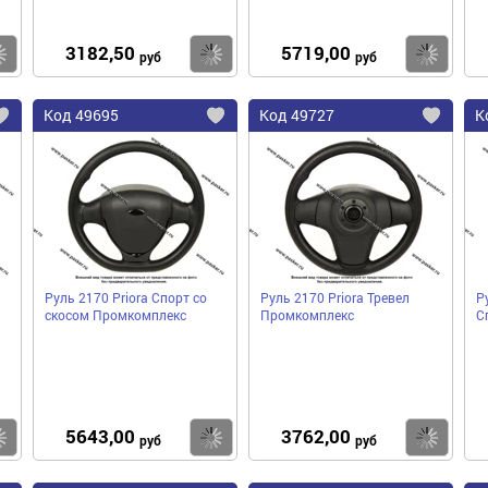
3182,50
5719,00
Купить
Купить
Ку
руб
руб
Код
49695
Код
49727
К
Добавить
Добавить
До
в
в
в
избранное
избранное
избра
Руль 2170 Priora Спорт со
Руль 2170 Priora Тревел
Р
скосом Промкомплекс
Промкомплекс
С
5643,00
3762,00
Купить
Купить
Ку
руб
руб