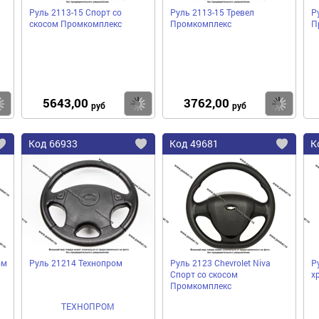
Руль 2113-15 Спорт со
Руль 2113-15 Тревел
Р
скосом Промкомплекс
Промкомплекс
П
5643,00
3762,00
Купить
Купить
Ку
руб
руб
Код
66933
Код
49681
К
Добавить
Добавить
До
в
в
в
избранное
избранное
избра
ом
Руль 21214 Технопром
Руль 2123 Chevrolet Niva
Р
Спорт со скосом
х
Промкомплекс
ТЕХНОПРОМ