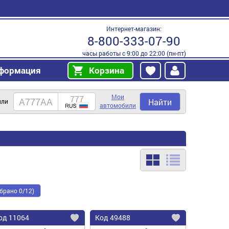
Интернет-магазин:
8-800-333-07-90
часы работы с 9:00 до 22:00 (пн-пт)
формация
Корзина
Мои
Найти
или
автомобили
брано 0/12)
од
11064
Код
49488
бавить
Добавить
Добавить