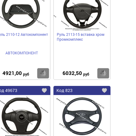
нное
избранное
избранное
уль 2110-12 Автокомпонент
Руль 2113-15 вставка хром
Промкомплекс
АВТОКОМПОНЕНТ
4921,00
6032,50
пить
Купить
Купить
руб
руб
од
49673
Код
823
бавить
Добавить
Добавить
в
в
нное
избранное
избранное