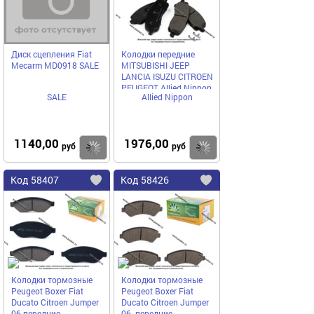
Диск сцепления Fiat
Колодки передние
Mecarm MD0918 SALE
MITSUBISHI JEEP
LANCIA ISUZU CITROEN
PEUGEOT Allied Nipрon
SALE
Allied Nippon
передние ADB31256
1140,00
1976,00
Купить
руб
руб
Код
58407
Код
58426
Добавить
в
в
избранное
избранное
Колодки тормозные
Колодки тормозные
Peugeot Boxer Fiat
Peugeot Boxer Fiat
Ducato Citroen Jumper
Ducato Citroen Jumper
06 передние
06- передние