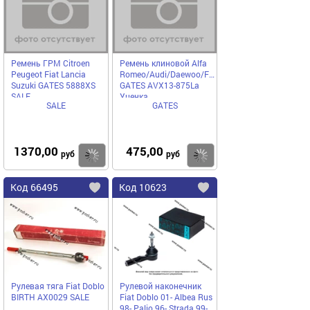
избранное
избранное
Ремень ГРМ Citroen
Ремень клиновой Alfa
Peugeot Fiat Lancia
Romeo/Audi/Daewoo/Fiat/Mitsubishi/Opel/Toyot
Suzuki GATES 5888XS
GATES AVX13-875La
SALE
Уценка
SALE
GATES
1370,00
475,00
Купить
руб
руб
Код
66495
Код
10623
Добавить
в
в
избранное
избранное
Рулевая тяга Fiat Doblo
Рулевой наконечник
BIRTH AX0029 SALE
Fiat Doblo 01- Albea Rus
98- Palio 96- Strada 99-