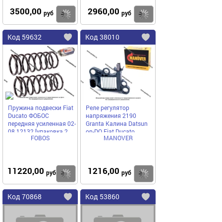
3500,00
2960,00
Купить
руб
руб
Код
59632
Код
38010
Добавить
в
в
избранное
избранное
Пружина подвески Fiat
Реле регулятор
Ducato ФОБОС
напряжения 2190
передняя усиленная 02-
Granta Калина Datsun
08 12132 [упаковка 2
on-DO Fiat Ducato
FOBOS
MANOVER
шт.]
MANOVER MR5108595
11220,00
1216,00
Купить
руб
руб
Код
70868
Код
53860
Добавить
в
в