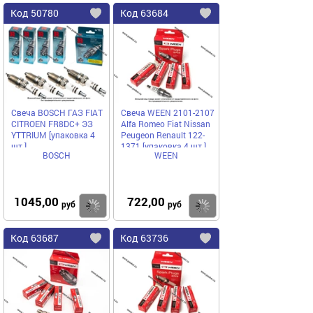
Код
50780
Код
63684
Добавить
в
в
избранное
избранное
Свеча BOSCH ГАЗ FIAT
Свеча WEEN 2101-2107
CITROEN FR8DC+ ЭЗ
Alfa Romeo Fiat Nissan
YTTRIUM [упаковка 4
Peugeon Renault 122-
шт.]
1371 [упаковка 4 шт.]
BOSCH
WEEN
1045,00
722,00
Купить
руб
руб
Код
63687
Код
63736
Добавить
в
в
избранное
избранное