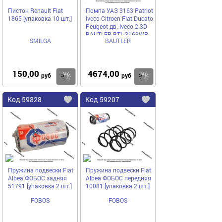
Пистон Renault Fiat
Помпа УАЗ 3163 Patriot
1865 [упаковка 10 шт.]
Iveco Citroen Fiat Ducato
Peugeot дв. Iveco 2.3D
BAUTLER BTL-3163WP
SMILGA
BAUTLER
150,00
4674,00
Купить
руб
руб
Код
59828
Код
59207
Добавить
в
в
избранное
избранное
Пружина подвески Fiat
Пружина подвески Fiat
Albea ФОБОС задняя
Albea ФОБОС передняя
51791 [упаковка 2 шт.]
10081 [упаковка 2 шт.]
FOBOS
FOBOS