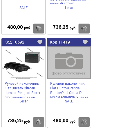
правый LECAR
SALE
Lecar
LECAR000377102
480,00
736,25
Купить
руб
руб
Код
10692
Код
11419
Добавить
в
в
избранное
избранное
Рулевой наконечник
Рулевой наконечник
Fiat Ducato Citroen
Fiat Punto/Grande
Jumper Peugeot Boxer
Punto/Opel Corsa D
02- левый/правый
FIXAR FS0492R Уценка
Lecar
SALE
LECAR
LECAR000447102
736,25
480,00
Купить
руб
руб