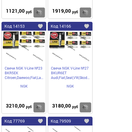
1121,00
1919,00
Купить
руб
руб
Код
14153
Код
14166
Добавить
в
в
избранное
избранное
Свечи NGK V-Line №23
Свечи NGK V-Line №27
BKR5EK
BKUR6ET
Citroen,Daewoo,Fiat,Lancia,Opel,Saab,Peugeot
Audi,Fiat,Seat,VW,Skoda,Lancia
NGK
NGK
3210,00
3180,00
Купить
руб
руб
Код
77769
Код
79509
Добавить
в
в