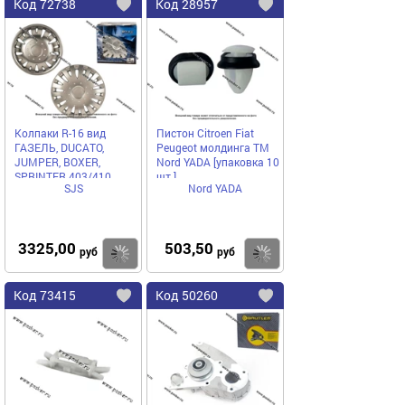
Код
72738
Код
28957
Добавить
в
в
избранное
избранное
Колпаки R-16 вид
Пистон Citroen Fiat
ГАЗЕЛЬ, DUCATO,
Peugeot молдинга TM
JUMPER, BOXER,
Nord YADA [упаковка 10
SPRINTER 403/410
шт.]
SJS
Nord YADA
гибкие в картонной
коробке SJS
3325,00
503,50
Купить
руб
руб
Код
73415
Код
50260
Добавить
в
в
избранное
избранное