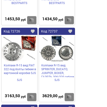
BESTPARTS
BESTPARTS
BESTPARTS BP001336
BESTPARTS BP001338
1453,50
1434,50
Купить
руб
руб
Код
72726
Код
72737
Добавить
в
в
избранное
избранное
Колпаки R-15 вид FIAT
Колпаки R-15 вид
322 под болты гибкие в
SPRINTER, DUCATO,
картонной коробке SJS
JUMPER, BOXER,
ГАЗЕЛЬ 306/320 гибкие
SJS
SJS
в картонной коробке
SJS
3163,50
3629,00
Купить
руб
руб