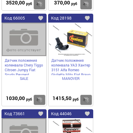
3520,00
370,00
Купить
руб
руб
Код
66005
Код
28198
Добавить
в
в
избранное
избранное
Датчик положения
Датчик положения
коленвала Chery Tiggo
коленвала УАЗ Хантер
Citroen Jumpy Fiat
3151 Alfa Romeo
Scudo Peugeot
Giulietta Mito Fiat Bravo
SALE
MANOVER
Meat&Doria 87144 SALE
MANOVER MR46798368
1030,00
1415,50
Купить
руб
руб
Код
73661
Код
44046
Добавить
в
в
избранное
избранное