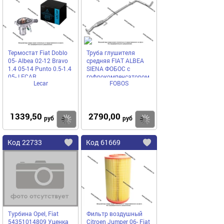
избранное
избранное
Термостат Fiat Doblo
Труба глушителя
05- Albea 02-12 Bravo
средняя FIAT ALBEA
1.4 05-14 Punto 0.5-1.4
SIENA ФОБОС с
05- LECAR
гофрокомпенсатором
Lecar
FOBOS
LECAR000197902
30904
1339,50
2790,00
Купить
руб
руб
Код
22733
Код
61669
Добавить
в
в
избранное
избранное
Турбина Opel, Fiat
Фильтр воздушный
54351014809 Уценка
Citroen Jumper 06- Fiat