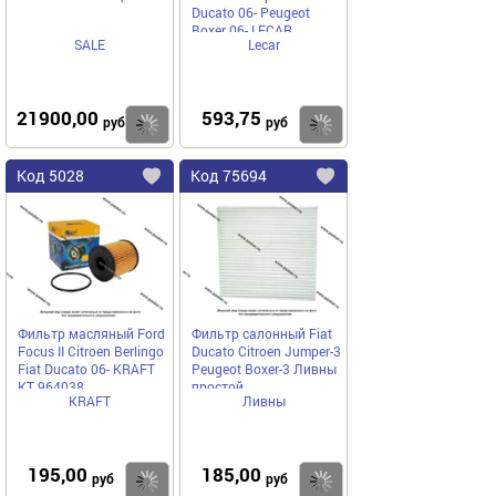
Ducato 06- Peugeot
Boxer 06- LECAR
SALE
Lecar
21900,00
593,75
Купить
руб
руб
Код
5028
Код
75694
Добавить
в
в
избранное
избранное
Фильтр масляный Ford
Фильтр салонный Fiat
Focus II Citroen Berlingo
Ducato Citroen Jumper-3
Fiat Ducato 06- KRAFT
Peugeot Boxer-3 Ливны
KT 964038
простой
KRAFT
Ливны
ЭФВ176.1109080
195,00
185,00
Купить
руб
руб