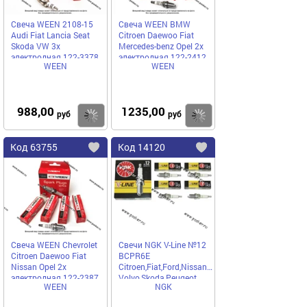
Свеча WEEN 2108-15
Свеча WEEN BMW
Audi Fiat Lancia Seat
Citroen Daewoo Fiat
Skoda VW 3х
Mercedes-benz Opel 2х
электродная 122-3378
электродная 122-2412
WEEN
WEEN
[упаковка 4 шт.]
[упаковка 4 шт.]
988,00
1235,00
Купить
руб
руб
Код
63755
Код
14120
Добавить
в
в
избранное
избранное
Свеча WEEN Chevrolet
Свечи NGK V-Line №12
Citroen Daewoo Fiat
BCPR6E
Nissan Opel 2х
Citroen,Fiat,Ford,Nissan,Mazda,Opel
электродная 122-2387
Volvo,Skoda,Peugeot
WEEN
NGK
[упаковка 4 шт.]