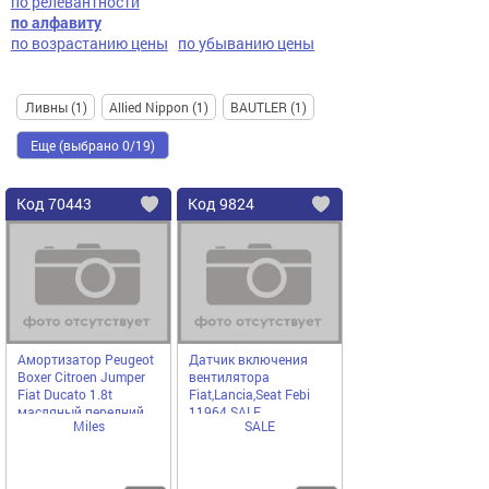
по релевантности
по алфавиту
по возрастанию цены
по убыванию цены
Ливны (1)
Allied Nippon (1)
BAUTLER (1)
Еще (выбрано 0/19)
Код
70443
Код
9824
Добавить
в
в
избранное
избранное
Амортизатор Peugeot
Датчик включения
Boxer Citroen Jumper
вентилятора
Fiat Ducato 1.8t
Fiat,Lancia,Seat Febi
масляный передний
11964 SALE
Miles
SALE
Miles DM01203 SALE