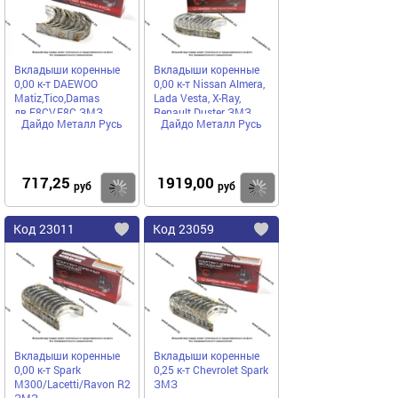
Вкладыши коренные
Вкладыши коренные
0,00 к-т DAEWOO
0,00 к-т Nissan Almera,
Matiz,Tico,Damas
Lada Vesta, X-Ray,
дв.F8CV,F8C ЗМЗ
Renault Duster ЗМЗ
Дайдо Металл Русь
Дайдо Металл Русь
717,25
1919,00
Купить
руб
руб
Код
23011
Код
23059
Добавить
в
в
избранное
избранное
Вкладыши коренные
Вкладыши коренные
0,00 к-т Spark
0,25 к-т Chevrolet Spark
M300/Lacetti/Ravon R2
ЗМЗ
ЗМЗ