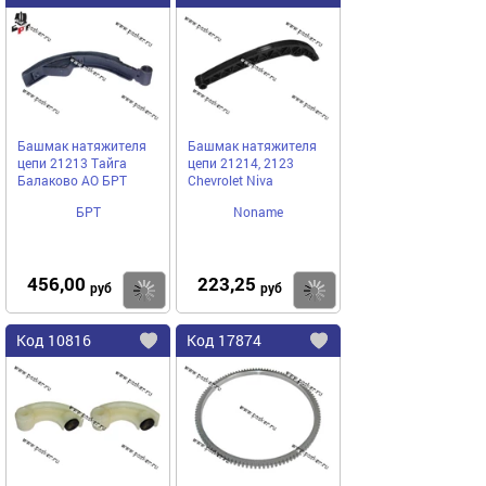
в
в
избранное
избранное
Башмак натяжителя
Башмак натяжителя
цепи 21213 Тайга
цепи 21214, 2123
Балаково АО БРТ
Chevrolet Niva
БРТ
Noname
456,00
223,25
Купить
руб
руб
Код
10816
Код
17874
Добавить
в
в
избранное
избранное