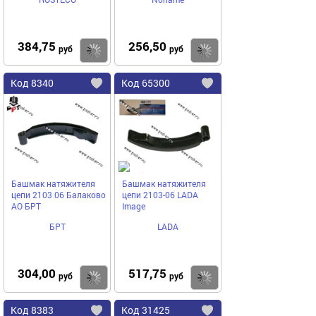
384,75
256,50
Купить
руб
руб
Код
8340
Код
65300
Добавить
в
в
избранное
избранное
Башмак натяжителя
Башмак натяжителя
цепи 2103 06 Балаково
цепи 2103-06 LADA
АО БРТ
Image
БРТ
LADA
304,00
517,75
Купить
руб
руб
Код
8383
Код
31425
Добавить