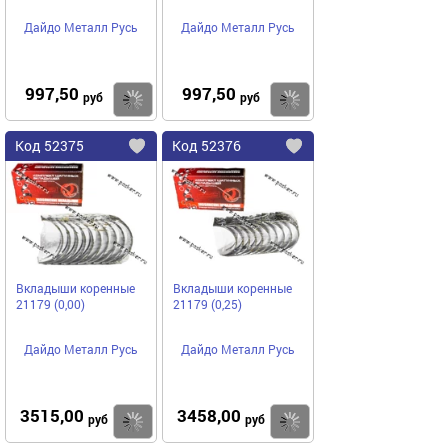
Дайдо Металл Русь
Дайдо Металл Русь
997,50
997,50
Купить
руб
руб
Код
52375
Код
52376
Добавить
в
в
избранное
избранное
Вкладыши коренные
Вкладыши коренные
21179 (0,00)
21179 (0,25)
Дайдо Металл Русь
Дайдо Металл Русь
3515,00
3458,00
Купить
руб
руб