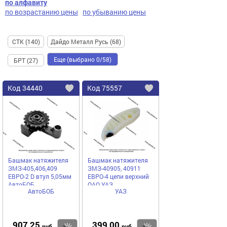
по алфавиту
по возрастанию цены
по убыванию цены
СТК (140)
Дайдо Металл Русь (68)
Еще (выбрано 0/58)
БРТ (27)
Код
34440
Код
75557
Добавить
в
в
избранное
избранное
Башмак натяжителя
Башмак натяжителя
ЗМЗ-405,406,409
ЗМЗ-40905, 40911
ЕВРО-2 D втул 5,05мм
ЕВРО-4 цепи верхний
АвтоБОБ
ОАО УАЗ
АвтоБОБ
УАЗ
907,25
399,00
руб
руб