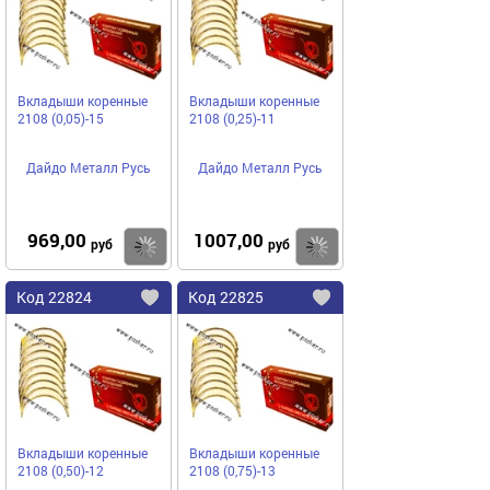
избранное
избранное
Вкладыши коренные
Вкладыши коренные
2108 (0,05)-15
2108 (0,25)-11
Дайдо Металл Русь
Дайдо Металл Русь
969,00
1007,00
Купить
руб
руб
Код
22824
Код
22825
Добавить
в
в
избранное
избранное
Вкладыши коренные
Вкладыши коренные
2108 (0,50)-12
2108 (0,75)-13