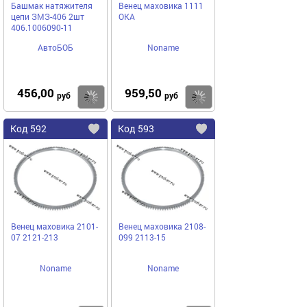
Башмак натяжителя
Венец маховика 1111
цепи ЗМЗ-406 2шт
ОКА
406.1006090-11
АвтоБОБ
Noname
456,00
959,50
Купить
руб
руб
Код
592
Код
593
Добавить
в
в
избранное
избранное
Венец маховика 2101-
Венец маховика 2108-
07 2121-213
099 2113-15
Noname
Noname