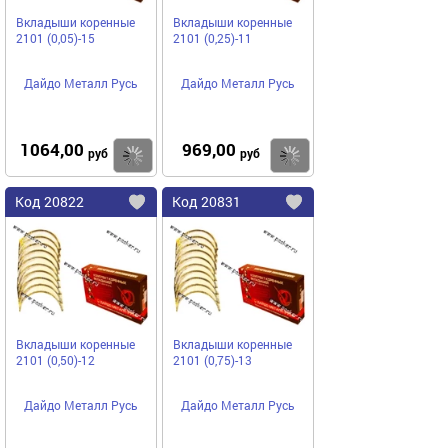
Вкладыши коренные
Вкладыши коренные
2101 (0,05)-15
2101 (0,25)-11
Дайдо Металл Русь
Дайдо Металл Русь
1064,00
969,00
Купить
руб
руб
Код
20822
Код
20831
Добавить
в
в
избранное
избранное
Вкладыши коренные
Вкладыши коренные
2101 (0,50)-12
2101 (0,75)-13
Дайдо Металл Русь
Дайдо Металл Русь