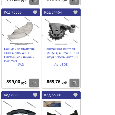
Купить
Код
75558
Код
34464
Добавить
в
в
избранное
избранное
Башмак натяжителя
Башмак натяжителя
ЗМЗ-40905, 40911
ЗМЗ-514, 40524 ЕВРО-3
ЕВРО-4 цепи нижний
D втул 6.35мм АвтоБОБ
ОАО УАЗ
УАЗ
АвтоБОБ
399,00
859,75
Купить
руб
руб
Код
8380
Код
65301
Добавить
в
в
избранное
избранное