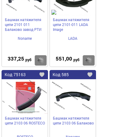
Башмак натяжителя
Башмак натяжителя
цепи 2101 011
цепи 2101-011 LADA
Балаково завод РТИ
Image
Noname
LADA
337,25
551,00
Купить
руб
руб
Код
75163
Код
585
Добавить
в
в
избранное
избранное
Башмак натяжителя
Башмак натяжителя
цепи 2103 06 ROSTECO
цепи 2103 06 Балаково
ROSTECO
Noname