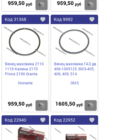
959,50
959,50
Купить
руб
руб
Код
31368
Код
9992
Добавить
в
в
избранное
избранное
Венец маховика 2110
Венец маховика ГАЗ дв
1118 Калина 2170
406-1005125 ЗМЗ-405,
Priora 2190 Granta
406, 409, 514
Noname
ЗМЗ
959,50
1605,50
Купить
руб
руб
Код
22940
Код
22952
Добавить
в
в
избранное
избранное