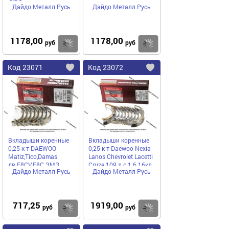
Дайдо Металл Русь
Дайдо Металл Русь
1178,00
1178,00
Купить
руб
руб
Код
23071
Код
23072
Добавить
в
в
избранное
избранное
Вкладыши коренные
Вкладыши коренные
0,25 к-т DAEWOO
0,25 к-т Daewoo Nexia
Matiz,Tico,Damas
Lanos Chevrolet Lacetti
дв.F8CV,F8C ЗМЗ
Cruze 109 л.с 1.6 16кл.
Дайдо Металл Русь
Дайдо Металл Русь
ЗМЗ
717,25
1919,00
Купить
руб
руб