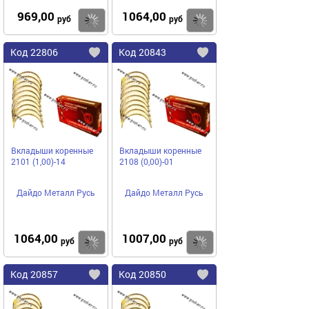
969,00
1064,00
Купить
руб
руб
Код
22806
Код
20843
Добавить
в
в
избранное
избранное
Вкладыши коренные
Вкладыши коренные
2101 (1,00)-14
2108 (0,00)-01
Дайдо Металл Русь
Дайдо Металл Русь
1064,00
1007,00
Купить
руб
руб
Код
20857
Код
20850
Добавить
в
в