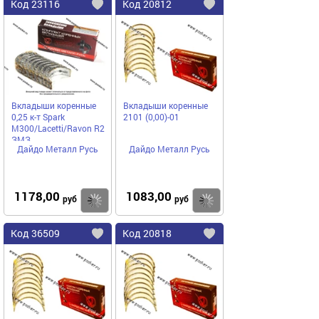
Код
23116
Код
20812
Добавить
в
в
избранное
избранное
Вкладыши коренные
Вкладыши коренные
0,25 к-т Spark
2101 (0,00)-01
M300/Lacetti/Ravon R2
ЗМЗ
Дайдо Металл Русь
Дайдо Металл Русь
1178,00
1083,00
Купить
руб
руб
Код
36509
Код
20818
Добавить
в
в
избранное
избранное