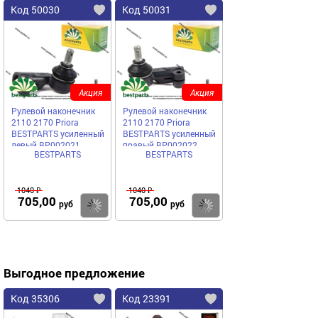
Код 50030
Код 50031
Акция
Акция
Рулевой наконечник
Рулевой наконечник
2110 2170 Priora
2110 2170 Priora
BESTPARTS усиленный
BESTPARTS усиленный
левый BP002021
правый BP002022
BESTPARTS
BESTPARTS
1040 ₽
1040 ₽
705,00
705,00
Купить
Купить
руб
руб
Выгодное предложение
Код 35306
Код 23391