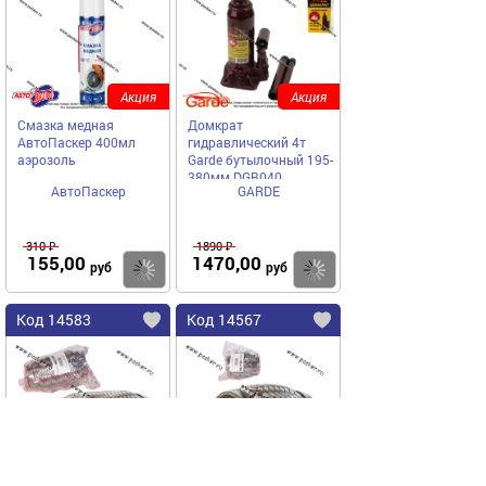
Акция
Акция
Смазка медная
Домкрат
АвтоПаскер 400мл
гидравлический 4т
аэрозоль
Garde бутылочный 195-
380мм DGB040
АвтоПаскер
GARDE
310 ₽
1890 ₽
155,00
1470,00
Купить
Купить
руб
руб
Код 14583
Код 14567
Акция
Акция
Гофра глушителя
Гофра глушителя