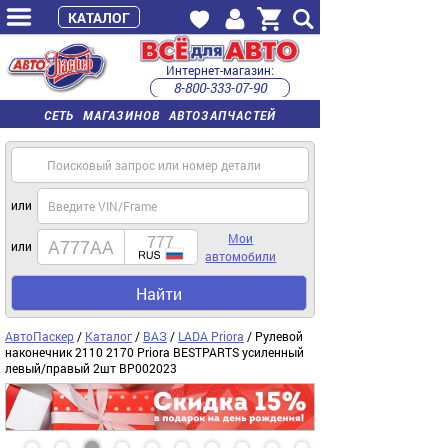
КАТАЛОГ
Интернет-магазин:
8-800-333-07-90
часы работы с 9:00 до 22:00 (пн-пт)
СЕТЬ МАГАЗИНОВ АВТОЗАПЧАСТЕЙ
или
Мои
или
автомобили
Найти
АвтоПаскер
/
Каталог
/
ВАЗ
/
LADA Priora
/ Рулевой
наконечник 2110 2170 Priora BESTPARTS усиленный
левый/правый 2шт BP002023