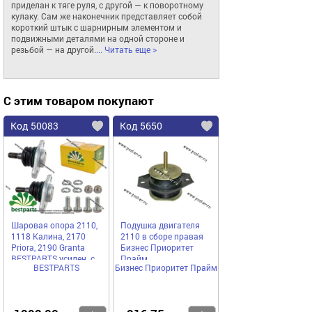
приделан к тяге руля, с другой — к поворотному 
кулаку. Сам же наконечник представляет собой 
короткий штык с шарнирным элементом и 
подвижными деталями на одной стороне и 
резьбой — на другой.
... Читать еще >
С этим товаром покупают
Код 50083
Код 5650
Шаровая опора 2110,
Подушка двигателя
1118 Калина, 2170
2110 в сборе правая
Priora, 2190 Granta
Бизнес Приоритет
BESTPARTS усилен. с
Прайм
BESTPARTS
Бизнес Приоритет Прайм
крепежом 2шт
BP002038