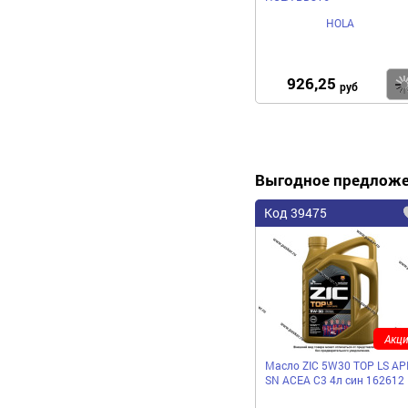
HOLA
926,25
руб
Выгодное предлож
Код 39475
Акци
Масло ZIC 5W30 TOP LS AP
SN ACEA C3 4л син 162612