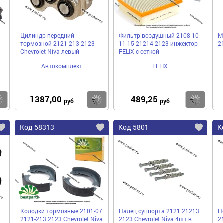
Цилиндр передний
Фильтр воздушный 2108-10
М
тормозной 2121 213 2123
11-15 21214 2123 инжектор
2
Chevrolet Niva левый
FELIX с сеткой
Автокомплект
FELIX
1387,00
489,25
Купить
Купить
Ку
руб
руб
Код 58313
Код 5801
К
Колодки тормозные 2101-07
Палец суппорта 2121 21213
П
2121-213 2123 Chevrolet Niva
2123 Chevrolet Niva 4шт в
2