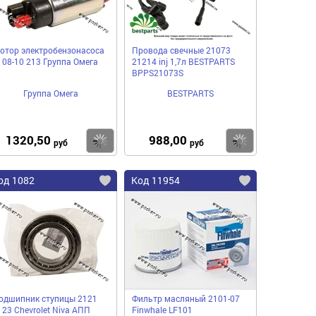
отор электробензонасоса
Провода свечные 21073
108-10 213 Группа Омега
21214 inj 1,7л BESTPARTS
BPPS21073S
Группа Омега
BESTPARTS
1320,50
988,00
пить
Купить
Купить
руб
руб
од 1082
Код 11954
одшипник ступицы 2121
Фильтр масляный 2101-07
123 Chevrolet Niva АПП
Finwhale LF101