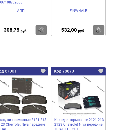
007108/32008
АПП
FINWHALE
308,75
532,00
пить
Купить
Купить
руб
руб
од 67001
Код 78870
олодки тормозные 2121-213
Колодки тормозные 2121-213
123 Chevrolet Niva передние
2123 Chevrolet Niva передние
ECAR
TRIALLI PF 501