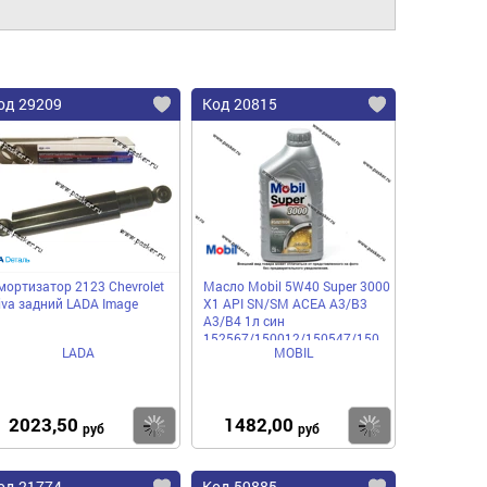
од 29209
Код 20815
мортизатор 2123 Chevrolet
Масло Mobil 5W40 Super 3000
iva задний LADA Image
X1 API SN/SM ACEA A3/B3
A3/B4 1л син
152567/150012/150547/150564
LADA
MOBIL
2023,50
1482,00
пить
Купить
Купить
руб
руб
од 21774
Код 59885