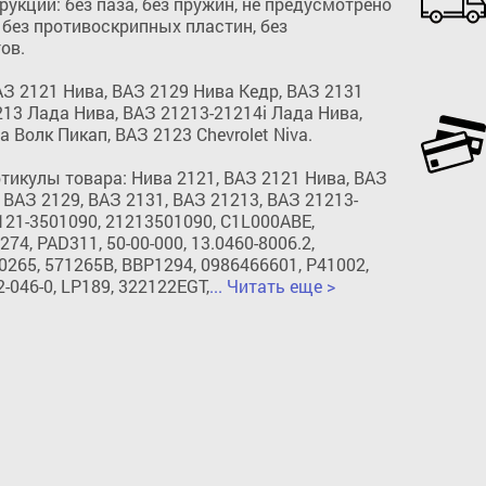
укции: без паза, без пружин, не предусмотрено 
 без противоскрипных пластин, без 
в.

 2121 Нива, ВАЗ 2129 Нива Кедр, ВАЗ 2131 
13 Лада Нива, ВАЗ 21213-21214i Лада Нива, 
 Волк Пикап, ВАЗ 2123 Chevrolet Niva.

икулы товара: Нива 2121, ВАЗ 2121 Нива, ВАЗ 
, ВАЗ 2129, ВАЗ 2131, ВАЗ 21213, ВАЗ 21213-
2121-3501090, 21213501090, C1L000ABE, 
74, PAD311, 50-00-000, 13.0460-8006.2, 
Добавить в корзину
65, 571265B, BBP1294, 0986466601, P41002, 
-046-0, LP189, 322122EGT,
... Читать еще >