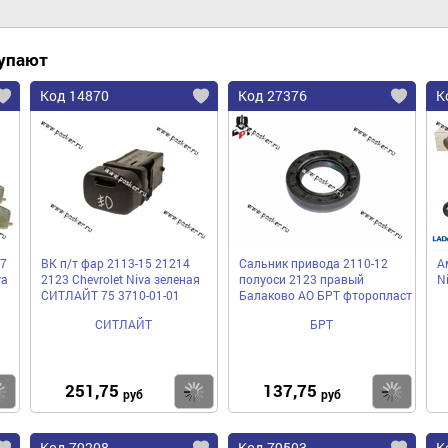
купают
Код 14870
Код 27376
К
7
ВК п/т фар 2113-15 21214
Сальник привода 2110-12
А
va
2123 Chevrolet Niva зеленая
полуоси 2123 правый
N
СИТЛАЙТ 75 3710-01-01
Балаково АО БРТ фторопласт
СИТЛАЙТ
БРТ
251,75
137,75
Купить
Купить
Ку
руб
руб
Код 79208
Код 79503
К