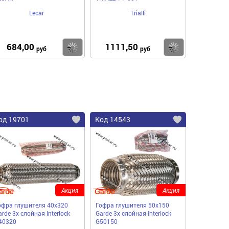
Lecar
Trialli
684,00
1111,50
пить
Купить
Купить
руб
руб
од 19701
Код 14543
Акция
Акция
офра глушителя 40x320
Гофра глушителя 50x150
rde 3х слойная Interloсk
Garde 3х слойная Interloсk
40320
G50150