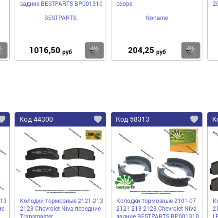
задние BESTPARTS BP001310
сборе
2
BESTPARTS
Noname
1016,50
204,25
Купить
Купить
Ку
руб
руб
Код 44300
Код 58313
К
213
Колодки тормозные 2121-213
Колодки тормозные 2101-07
К
ие
2123 Chevrolet Niva передние
2121-213 2123 Chevrolet Niva
2
Transmaster
задние BESTPARTS BP001310
L