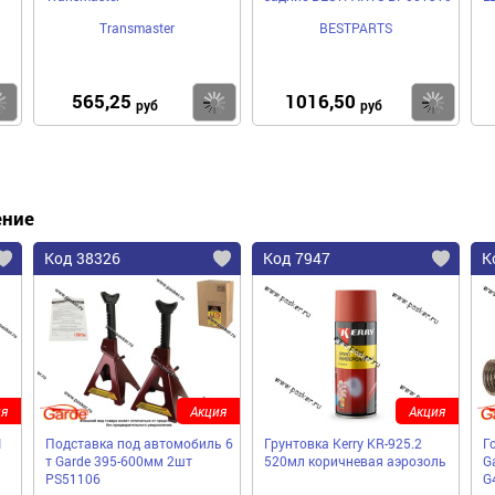
Transmaster
BESTPARTS
565,25
1016,50
Купить
Купить
Ку
руб
руб
ение
Код 38326
Код 7947
К
я
Акция
Акция
I
Подставка под автомобиль 6
Грунтовка Kerry KR-925.2
Г
т Garde 395-600мм 2шт
520мл коричневая аэрозоль
Ga
PS51106
G