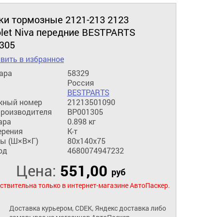
ки тормозные 2121-213 2123
olet Niva передние BESTPARTS
305
вить в избранное
ара
58329
Россия
BESTPARTS
жный номер
21213501090
производителя
BP001305
ара
0.898 кг
ерения
К-т
ы (Ш×В×Г)
80x140x75
од
4680074947232
Цена:
551,00
руб
ствительна только в интернет-магазине АвтоПаскер.
Доставка курьером, CDEK, Яндекс доставка либо