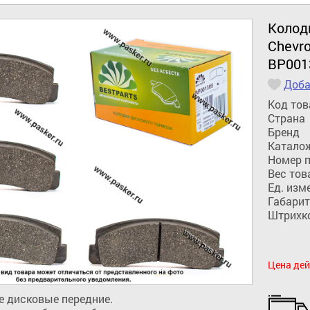
Колод
Chevr
BP001
Доба
Код тов
Страна
Бренд
Катало
Номер 
Вес тов
Ед. изм
Габарит
Штрихк
Цена дей
 дисковые передние.
