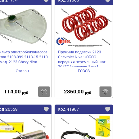
ильтр электробензонасоса
Пружина подвески 2123
етка 2108-099 2113-15 2110
Chevrolet Niva ФОБОС
 мод. 2123 Chevy Niva
передняя переменный шаг
79477 [упаковка 2 шт.]
Эталон
FOBOS
114,00
2860,00
пить
Купить
Купить
руб
руб
од 26559
Код 41987