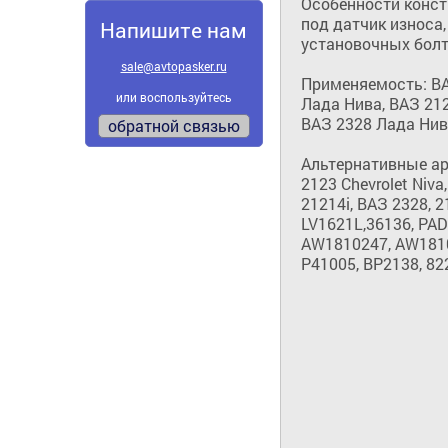
Особенности констр
под датчик износа,
Напишите нам
установочных болто
sale@avtopasker.ru
Применяемость: ВАЗ
или воспользуйтесь
Лада Нива, ВАЗ 212
ВАЗ 2328 Лада Нива
обратной связью
Альтернативные арт
2123 Chevrolet Niva
21214i, ВАЗ 2328, 
LV1621L,36136, PAD2
AW1810247, AW18102
P41005, BP2138, 822