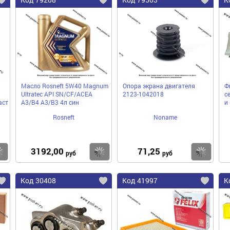
Масло Rosneft 5W40 Magnum
Опора экрана двигателя
Ф
Ultratec API SN/CF/ACEA
2123-1042018
с
аст
A3/B4 A3/B3 4л син
и
Rosneft
Noname
3192,00
71,25
Купить
Купить
Ку
руб
руб
Код 30408
Код 41997
К